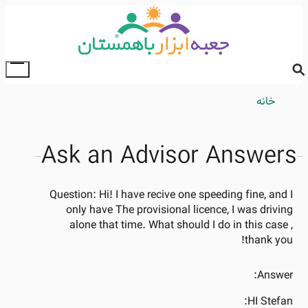
Skip
to
main
content
ggle
ain
خانه
Breadcrumb
enu
Ask an Advisor Answers
Question:
Hi! I have recive one speeding fine, and I
only have The provisional licence, I was driving
alone that time. What should I do in this case ,
thank you!
Answer:
HI Stefan: