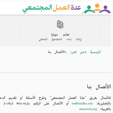
Skip
to
main
content
القائمة
الرئيسية
تعلم مهارة
إرشاد لبناء المجتمع المحلي
Breadcrumb
الرئيسية
من نحن:
الاتًصال بنا
الاتًصال بنا
للاتّصال بفريق "عدّة العمل المجتمعي" وطرح الأسئلة أو تقديم الد
بالإنجليزية:
toolbox@ku.edu
أو الاتًصال على الرقم: 0533-864 (785+).
بالعربية:
mawared.org