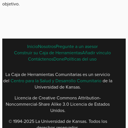
objetivo.
SPANISH
Inicio
Nosotros
Pregunte a un asesor
FOOTER
Construir su Caja de Herramientas
Añadir vínculo
MENU
Contáctenos
Done
Políticas del uso
La Caja de Herramientas Comunitarias es un servicio
del
Centro para la Salud y Desarrollo Comunitario
de la
Universidad de Kansas.
Licencia de Creative Commons Attribution-
Noncommercial-Share Alike 3.0 Licencia de Estados
Unidos.
© 1994-2025 La Universidad de Kansas. Todos los
derechos reservados​.