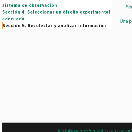
sistema de observación
Sec
Sección 4.
Seleccionar un diseño experimental
adecuado
Una p
Sección 5.
Recolectar y analizar información
Inicio
Nosotros
Pregunte a un asesor