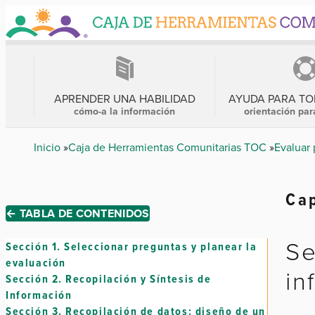
Skip
to
main
content
MENÚ
PRINCIPAL
APRENDER UNA HABILIDAD
AYUDA PARA T
cómo-a la información
orientación par
Breadcrumb
Inicio
Caja de Herramientas Comunitarias TOC
Evaluar 
Cap
← TABLA DE CONTENIDOS
Se
Sección 1.
Seleccionar preguntas y planear la
evaluación
in
Sección 2.
Recopilación y Síntesis de
Información
Sección 3.
Recopilación de datos: diseño de un