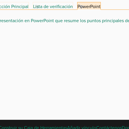
ción Principal
Lista de verificación
PowerPoint
resentación en PowerPoint que resume los puntos principales de
SPANISH
Construir su Caja de Herramientas
Añadir vínculo
Contáctenos
Do