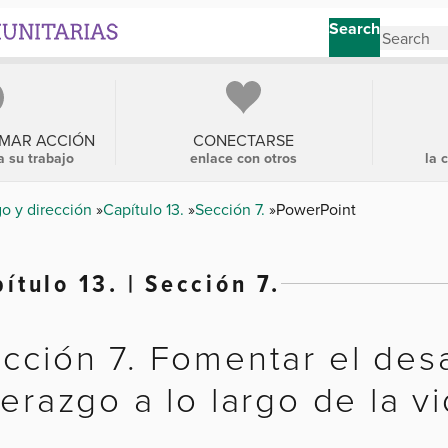
Search
OMAR ACCIÓN
CONECTARSE
a su trabajo
enlace con otros
la 
go y dirección
Capítulo 13.
Sección 7.
PowerPoint
ítulo 13. | Sección 7.
cción 7. Fomentar el desa
derazgo a lo largo de la v