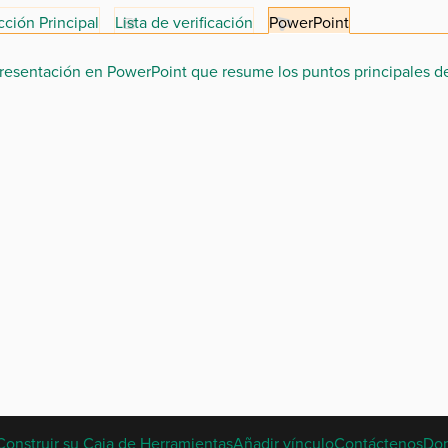
ción Principal
Lista de verificación
PowerPoint
resentación en PowerPoint que resume los puntos principales de
SPANISH
Construir su Caja de Herramientas
Añadir vínculo
Contáctenos
Do