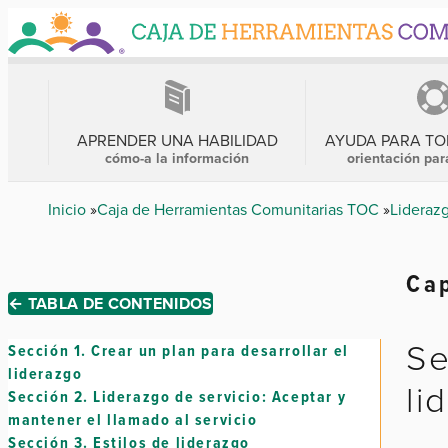
Skip
to
main
content
MENÚ
PRINCIPAL
APRENDER UNA HABILIDAD
AYUDA PARA T
cómo-a la información
orientación par
Breadcrumb
Inicio
Caja de Herramientas Comunitarias TOC
Lideraz
Cap
← TABLA DE CONTENIDOS
Se
Sección 1.
Crear un plan para desarrollar el
liderazgo
li
Sección 2.
Liderazgo de servicio: Aceptar y
mantener el llamado al servicio
Sección 3.
Estilos de liderazgo