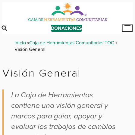
Skip
to
main
content
DONACIONES
Tog
Mai
Breadcrumb
Inicio
Caja de Herramientas Comunitarias TOC
Me
Visión General
Visión General
La Caja de Herramientas
contiene una visión general y
marcos para guiar, apoyar y
evaluar los trabajos de cambios