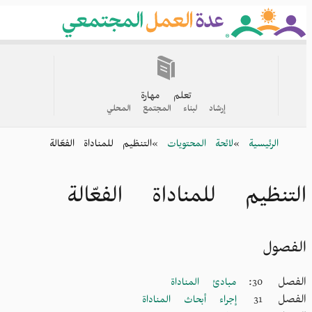
Skip
to
main
content
القائمة
الرئيسية
تعلم مهارة
إرشاد لبناء المجتمع المحلي
Breadcrumb
الرئيسية
لائحة المحتويات
التنظيم للمناداة الفعّالة
التنظيم للمناداة الفعّالة
الفصول
الفصل 30:
مبادئ المناداة
الفصل 31
إجراء أبحاث المناداة