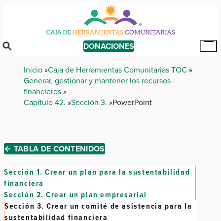
Skip
to
main
content
DONACIONES
Tog
Mai
Breadcrumb
Inicio
Caja de Herramientas Comunitarias TOC
Me
Generar, gestionar y mantener los recursos
financieros
Capítulo 42.
Sección 3.
PowerPoint
← TABLA DE CONTENIDOS
Sección 1.
Crear un plan para la sustentabilidad
financiera
Sección 2.
Crear un plan empresarial
Sección 3.
Crear un comité de asistencia para la
sustentabilidad financiera