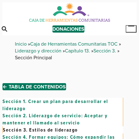
Skip
to
main
content
DONACIONES
Tog
Mai
Breadcrumb
Inicio
Caja de Herramientas Comunitarias TOC
Me
Liderazgo y dirección
Capítulo 13.
Sección 3.
Sección Principal
← TABLA DE CONTENIDOS
Sección 1.
Crear un plan para desarrollar el
liderazgo
Sección 2.
Liderazgo de servicio: Aceptar y
mantener el llamado al servicio
Sección 3.
Estilos de liderazgo
Sección 4.
Formar equipos: Cómo expandir las