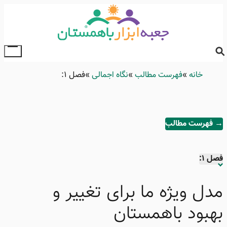
Skip
to
main
content
ggle
ain
خانه
Breadcrumb
فهرست مطالب
نگاه اجمالی
فصل ۱:
enu
→ فهرست مطالب
فصل ۱:
مدل ویژه ما برای تغییر و
فصل ۲:
بهبود باهمستان