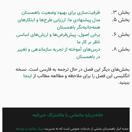
بخش ۳.
فصل ۳:
ظرفیت‌سازی برای بهبود وضعیت باهمستان
بخش ۵.
مدل پیشنهادی ما: ارزیابی طرح‌ها و ابتکارهای
همه‌جانبه‌نگر باهمستان
فصل ۴:
بخش ۶.
برخی اصول، پیش‌فرض‌ها و ارزش‌های اساسی
ناظر بر کار ما
بخش ۸.
درس‌های آموخته از تجربه سازماندهی و تغییر
در باهمستان
فصل ۵:
بخش‌های دیگر این فصل در حال ترجمه به فارسی است. نسخه
انگلیسی این فصل را برای ملاحظه و مطالعه مطالب از
اینجا
ببینید.
فصل ۶:
خانه
درباره ما
تماس با ما
FARSI
اشتراک خبرنامه
فصل ۷:
FOOTER
MENU
جعبه ابزار باهمستان بخشی از خدمات عمومی است که به مدیریت
مرکز سلامت و توسعه