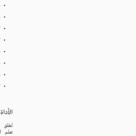
م
م
ك
ك
م
م
ه
ك
الأداة رقم
تُطلَق
تعلّم أ