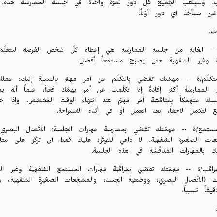
قب. وسيلعب الجميع كلّ دور لمرّة واحدة في جلسة الممارسة هذه. إذا
 مَن سيأخذ أيّ دور أوّلاً.
ت:
-- الغاية من جلسة الممارسة هي إعطاء كلّ شخص الفرصة ليتعلّم ك
ة وغير الشفهية حتى يصبح مستمعاً أفضل.
متكلّم/ة -- مهمّتك تقضي بالتكلّم عن أمر مهمّ بالنسبة إليك: عمل
الممارسة أكثر إفادةً إذا تكلّمت عن أمر يهمّك فعلاً، علماً أنّه يم
سك منهمكاً بمناقشة أمر مهمّ عند انتهاء الوقت المخصّص. وإذا
 لتكمل لاحقاً، بعد العمل أو في أثناء الاستراحة.
مستمع/ة -- مهمّتك تقضي بممارسة مهارات الجلسة: الاتّصال البصري
عات الصغيرة الشفهية. لا داعي للتوتّر! عليك فقط أن تركّز على متا
تك بالمهارات المُناقَشة في هذه الجلسة.
مراقب/ة -- مهمّتك تقضي بمراقبة مهارات المستمع الشفهية وغير ا
فات (الاتّصال البصري، ووضعية الجسد، والمشجّعات الصغيرة الشفهية، 
يقاً نسبياً.