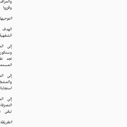
والمرا
وقرّروا
التوجيها
الهدف 
الشفهي
إلى ال
وستكون 
تجد نف
المستمع
إلى ال
والمشجّ
استجابا
إلى ال
التصرّ
تبقى دق
الطريقة: