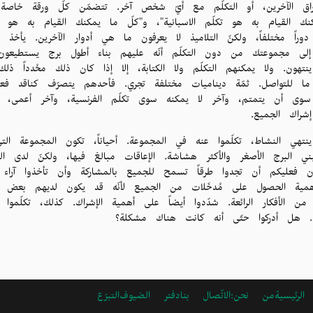
راق الآخرين، أو التكلّم مع أيّ شخص آخر. تتضمّن كلّ ورقة خاصة 
ك القيام به هو تكلّم الاسبانية"، و"كلّ ما يمكنك القيام به هو أن 
اً مختلفاً، ولكنّ التلاميذ لا يعرفون ما هي أدوار الآخرين. يأخذ أ
لى مجموعتك من دون التكلّم أنّه عليهم بناء أطول برج يستطيعون
نتهون. ولا يمكنهم التكلّم ولا الكتابة، إلا إذا كان ذلك محُدداً ذل
ا للتواصل. ثمّة ديناميات مختلفة تجري. فأحدهم يتصرّف كناقد فعلاً،
سوى أن يتمتم، وآخر لا يمكنه سوى تكلّم الفرنسية، وآخر أعمى، وآ
شراك الجميع.
ينتهي النشاط، تكلّموا عنه في المجموعة. أحياناً، تكون المجموعة 
بني البرج الأصغر والأكثر هشاشة. الإعاقات مبالغ فيها، ولكنّ لدى ا
ن فعليكم أن تجدوا طرقاً تسمح للجميع بالمشاركة وأن تأخذوا آراء ال
مية الحصول على مُدخَلات من الجميع لأنّه قد يكون لديهم بعض الأم
من الأفكار الرائعة. شدّدوا أيضاً على أهمية الإشراك. كذلك، تكلّم
ل. هل أدركوا حتّى أنه كانت هناك مشكلة؟
الرئيسية
من نحن:
ARABIC
الاتًصال بنا
دفتر الضيوف
التبرّع