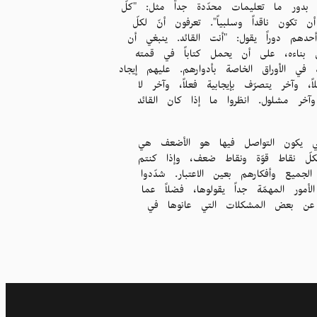
بدور ما تعليمات محدّدة جداً مثل: "كلّ
تكون ناقداً وسلبياً". تعرفون أنّ لكلّ
حدهم دوراً يقول: "أنت القائد. ينبغي أن
 بناءه، على أن يحمل كتاباً في قمته
ك في الأوراق الخاصة بأدوارهم. عليهم إيجاد
 وآخر يتصرّف بإيجابية فعلاً، وآخر لا
خر مشلول. انظروا ما إذا كان القائد
التي يكون التواصل فيها هو الأضعف هي
لكلّ نقاط قوّة ونقاط ضعف، وإذا كنتم
جميع وأفكارهم بعين الاعتبار. شدّدوا
ور المهمّة جداً يقولوها، فضلاً عما
وا عن بعض المشكلات التي عانوها في