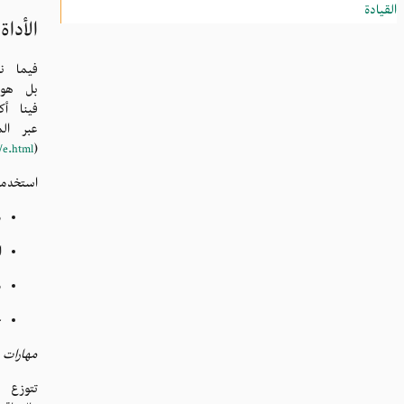
القيادة
الأداة رقم 1:
فيما ن
بل هو 
فينا أ
)، لإعطائنا الإذن باستخدام هذا النشاط.
/e.html
استخدم
م
ا
م
ج
مهارات 
تتوزع 