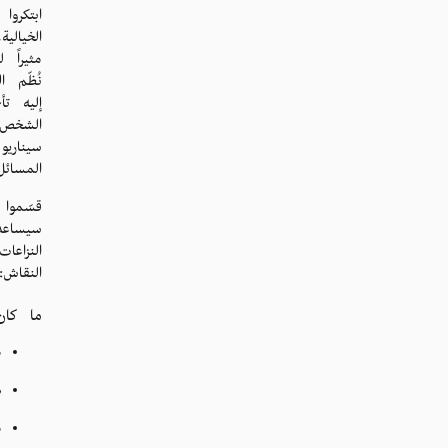
ابتكرو
الخيالي
مثيراً 
نُظّم 
إليه ت
الشخص، 
سيناري
المسائل
قسّموا 
سيساعد
النزاع
النقاش:
ما كان
م
ه
م