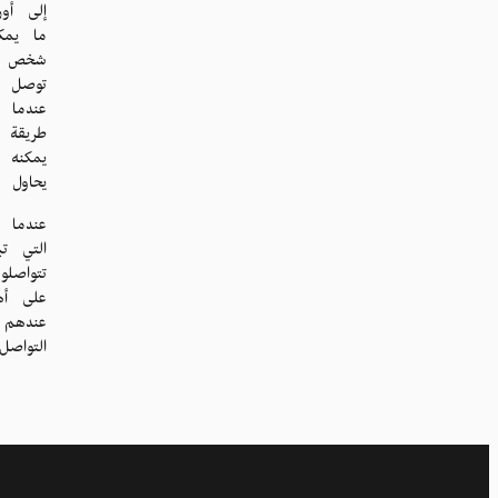
إلى أو
ما يمكن
شخص دور
توصل إ
عندما ي
طريقة م
يمكنه 
يحاول إ
عندما 
التي ت
تتواصلو
على أه
عندهم 
التواص