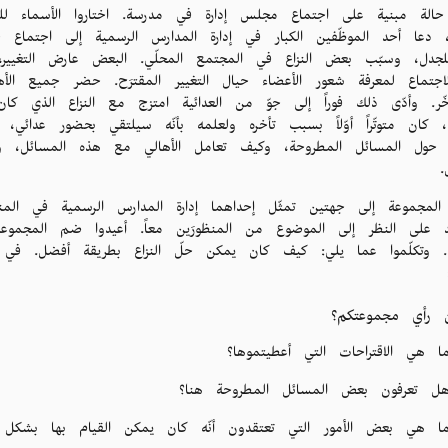
ا حالة مبنية على اجتماع مجلس إدارة في مدرسة. اختاروا الأسماء ل
ة، دعا أحد الموظّفين الكبار في إدارة المدارس الرسمية إلى اجتماع حو
للجدل، وسبّب بعض النزاع في المجتمع المحلّي. البعض عارض التغيير، و
الاجتماع لمعرفة شعور الأعضاء حيال التغيير المقترَح. حضر جميع الأ
أخّر. وأدّى ذلك فوراً إلى جوّ من العدائية امتزج مع النزاع الذي 
كان متوتّراً أوّلاً بسبب تأخره ولعلمه بأنّه سيلتقي بحضور عدائي، و
و حول المسائل المطروحة، وكيف تعامل الأهالي مع هذه المسائل، 
.
المجموعة إلى جهتين تمثّل إحداهما إدارة المدارس الرسمية في المنط
 على النظر إلى الموضوع من المنظورَين معاً. أعيدوا ضم المجموع
ات. وتكلّموا عما يلي: كيف كان يمكن حلّ النزاع بطريقة أفضل. في
 رأي مجموعتكم؟
ا هي الاقتراحات التي أعطيتموها؟
ل تعرفون بعض المسائل المطروحة هنا؟
ا هي بعض الأمور التي تعتقدون أنّه كان يمكن القيام بها بشكل 