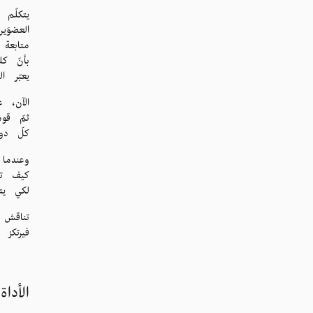
يتكلّم
العضوَ
متابعة
بأنّ ك
يعبّر 
الآن، 
ثمّ قو
كلّ دور
وعندما
كيف تر
لكي يت
تناقش ا
فيرتكز
الأداة رقم 