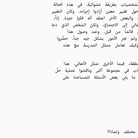
لشخصيات بطريقة عشوائية. في هذه الحالة
ل تغيير معيّن أرادوا إجراءه. وكان التغيير
البعض الآخر اعتقد أنّه فكرة جيّدة. إذاً،
هالي إلى الاجتماع، ولكنّ الشخص الذي دعا
كان قائماً من قبل. وعند وصول هذا
لم تجرِ الأمور بشكل جيّد جداً. حضِّروا
وكيف تعامل ممثّل المدرسة مع هذه
قة، فيما الأخرى تمثّل الأهالي. هذا
ات في مجموعة أكبر وناقشوا عملية حلّ
 ما يلي بعض الأسئلة للمساعدة على
مختلف ولماذا؟