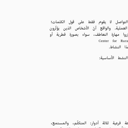
التواصل لا يقوم فقط على قول الكلمات؛
لية. والواقع أنّ الأشخاص الذين يؤثّرون
وا مهارة التعاطف، سواء بصورة فطرية أو
خاص إلى مركز الدراسات الريفية Center for Rural Studies
نشط الأساسية:
عية ثلاثة أدوار: المتكلّم، والمستمع،