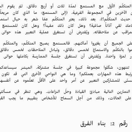
 المتكلّم الأوّل مع المستمع لمدّة ثلاث أو أربع دقائق. ثمّ يقوم ا
ين الآخرَين في المجموعة الفرعية. (إلى المستمع: ما الذي كان مري
 حديث المتكلّم؟). بعد ذلك، يعبّر المتكلّم عمّا شعر به حيال است
لامك لقي آذاناً صاغية؟ وهل كان ذلك مفيداً؟ وهل كان للمستمع أيّ ع
المراقب عن ملاحظاته. ويُفترض أن تستغرق عملية التعبير هذه حوالى 
على الجميع أن يغيّروا أماكنهم. فالمستمع يصبح المتكلّم، والمتكلّم
موا بالتكلّم والاستماع لخمس دقائق، وتبادل الملاحظات لخمس دقائق
 لمرّة واحدة. ويُفترض أن تستغرق جلسة الممارسة بكاملها حوالى 25 دقيقة.
 تنتهون، شكّلوا مجموعة كبيرة في جلسة مشتركة. الميسّر سيساعدكم
تبط هذه المهارات بعملكم؟ وما هي النواحي الأخرى التي قد تكون م
سنّى للمشاركين التعبير عن أمر واحد على الأقلّ تعلّموه عن أنف
لتمارين التالية مبادئ القيادة وحلّ النزاعات. وهي تنظر في مسألتَي 
 على الحالات، وذلك من أجل السماح للأشخاص بتقييم ما يجب القيا
2: بناء الفرق