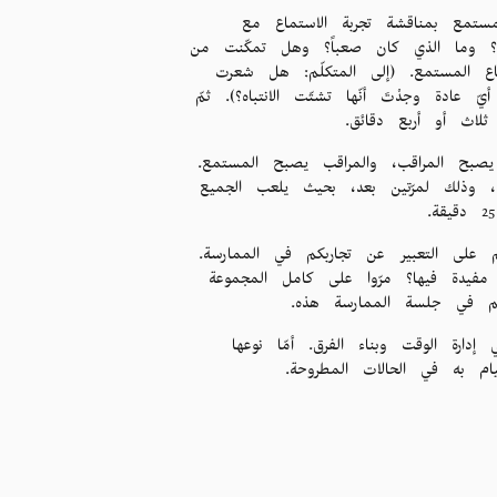
لمستمع بمناقشة تجربة الاستماع مع
حاً؟ وما الذي كان صعباً؟ وهل تمكّنت من
ماع المستمع. (إلى المتكلّم: هل شعرت
ادة وجدْتَ أنّها تشتّت الانتباه؟). ثمّ
ثلاث أو أربع دقائق.
 يصبح المراقب، والمراقب يصبح المستمع.
، وذلك لمرّتين بعد، بحيث يلعب الجميع
 على التعبير عن تجاربكم في الممارسة.
فيدة فيها؟ مرّوا على كامل المجموعة
سهم في جلسة الممارسة هذه.
إدارة الوقت وبناء الفرق. أمّا نوعها
م به في الحالات المطروحة.