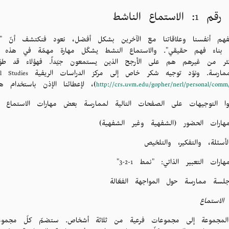
 الاستماع الناشط
فهم أنفسنا وعلاقاتنا مع الآخرين بشكل أفضل، نعود فنكتشف أنّ "
بناء فهم حقيقي". والاستماع النشط يشكّل مهارة مهمّة في هذه العم
كثر من غيرهم هم على الأرجح الذين يستمعون جيّداً. فهؤلاء قد طوّر
عبر الممارسة. ونوّد توجيه شكر 
(
http://crs.uvm.edu/gopher/nerl/personal/comm
وا التوجيهات على الصفحات التالية لممارسة بعض مهارات الاستماع ال
هارات الحضور (الشفهية وغير الشفهية)
لأسئلة، والتفكير، والتلخيص
هارات التعبير الذاتي: "نمط 1-2-3"
لسة ممارسة حول المواجهة الفعّالة
الاستماع
المجموعة إلى مجموعات فرعية من ثلاثة أشخاص. ستضمّ كلّ مجموعة فر