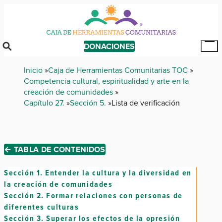
Skip
to
main
content
DONACIONES
Tog
Mai
Breadcrumb
Inicio
Caja de Herramientas Comunitarias TOC
Me
Competencia cultural, espiritualidad y arte en la
creación de comunidades
Capítulo 27.
Sección 5.
Lista de verificación
← TABLA DE CONTENIDOS
Sección 1.
Entender la cultura y la diversidad en
la creación de comunidades
Sección 2.
Formar relaciones con personas de
diferentes culturas
Sección 3.
Superar los efectos de la opresión