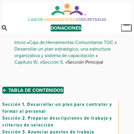
Skip
to
main
content
DONACIONES
Tog
Mai
Breadcrumb
Inicio
Caja de Herramientas Comunitarias TOC
Me
Desarrollar un plan estratégico, una estructura
organizativa y sistema de capacitación
Capítulo 10.
Sección 5.
Sección Principal
← TABLA DE CONTENIDOS
Sección 1.
Desarrollar un plan para contratar y
formar al personal
Sección 2.
Preparar descripciones de trabajo y
criterios de selección
Sección 3.
Anunciar puestos de trabajo