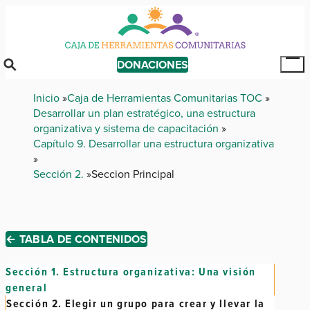
Skip
to
main
content
DONACIONES
Tog
Mai
Breadcrumb
Inicio
Caja de Herramientas Comunitarias TOC
Me
Desarrollar un plan estratégico, una estructura
organizativa y sistema de capacitación
Capítulo 9. Desarrollar una estructura organizativa
Sección 2.
Seccion Principal
← TABLA DE CONTENIDOS
Sección 1.
Estructura organizativa: Una visión
general
Sección 2.
Elegir un grupo para crear y llevar la