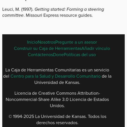
Leuci, M. (1997).
Getting started: Forming a steering
committee
. Missouri Express resource guides.
SPANISH
Inicio
Nosotros
Pregunte a un asesor
FOOTER
Construir su Caja de Herramientas
Añadir vínculo
MENU
Contáctenos
Done
Políticas del uso
La Caja de Herramientas Comunitarias es un servicio
del
Centro para la Salud y Desarrollo Comunitario
de la
Universidad de Kansas.
Licencia de Creative Commons Attribution-
Noncommercial-Share Alike 3.0 Licencia de Estados
Unidos.
© 1994-2025 La Universidad de Kansas. Todos los
derechos reservados​.