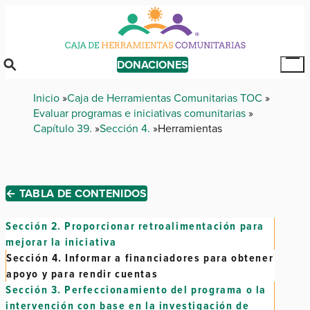
Skip
to
main
content
DONACIONES
Tog
Mai
Breadcrumb
Inicio
Caja de Herramientas Comunitarias TOC
Me
Evaluar programas e iniciativas comunitarias
Capítulo 39.
Sección 4.
Herramientas
← TABLA DE CONTENIDOS
Sección 2.
Proporcionar retroalimentación para
mejorar la iniciativa
Sección 4.
Informar a financiadores para obtener
apoyo y para rendir cuentas
Sección 3.
Perfeccionamiento del programa o la
intervención con base en la investigación de