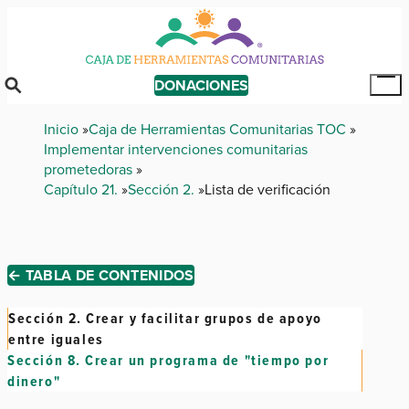
Skip
to
main
content
DONACIONES
Tog
Mai
Breadcrumb
Inicio
Caja de Herramientas Comunitarias TOC
Me
Implementar intervenciones comunitarias
prometedoras
Capítulo 21.
Sección 2.
Lista de verificación
← TABLA DE CONTENIDOS
Sección 2.
Crear y facilitar grupos de apoyo
entre iguales
Sección 8.
Crear un programa de "tiempo por
dinero"