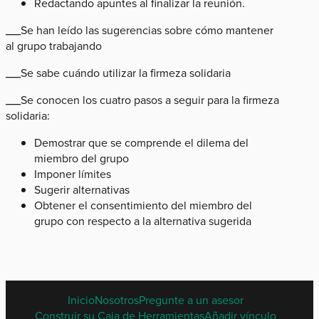
Redactando apuntes al finalizar la reunión.
___Se han leído las sugerencias sobre cómo mantener
al grupo trabajando
___Se sabe cuándo utilizar la firmeza solidaria
___Se conocen los cuatro pasos a seguir para la firmeza
solidaria:
Demostrar que se comprende el dilema del
miembro del grupo
Imponer límites
Sugerir alternativas
Obtener el consentimiento del miembro del
grupo con respecto a la alternativa sugerida
SPANISH
Inicio
Nosotros
Pregunte a un asesor
FOOTER
Construir su Caja de Herramientas
Añadir vínculo