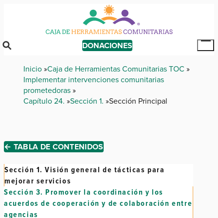
Skip
to
main
content
DONACIONES
Tog
Mai
Breadcrumb
Inicio
Caja de Herramientas Comunitarias TOC
Me
Implementar intervenciones comunitarias
prometedoras
Capítulo 24.
Sección 1.
Sección Principal
← TABLA DE CONTENIDOS
Sección 1.
Visión general de tácticas para
mejorar servicios
Sección 3.
Promover la coordinación y los
acuerdos de cooperación y de colaboración entre
agencias