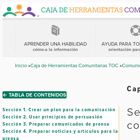
Skip
to
main
content
MENÚ
PRINCIPAL
APRENDER UNA HABILIDAD
AYUDA PARA T
cómo-a la información
orientación par
Breadcrumb
Inicio
Caja de Herramientas Comunitarias TOC
Comunic
Cap
← TABLA DE CONTENIDOS
Se
Sección 1.
Crear un plan para la comunicación
Sección 2.
Usar principios de persuasión
co
Sección 3.
Preparar comunicados de prensa
Sección 4.
Preparar noticias y artículos para la
prensa