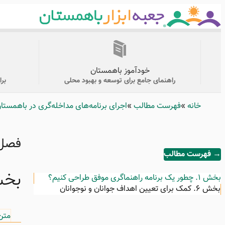
Skip
to
main
content
منوی
اصلی
خودآموز باهمستان
راهنمای جامع برای توسعه و بهبود محلی
بر
خانه
Breadcrumb
فهرست مطالب
اجرای برنامه‌های مداخله‌گری در باهمستا
فصل ۲۲: | بخ
→ فهرست مطالب
بخش ۶. کمک برای تعیین 
بخش ۱.
چطور یک برنامه‌ راهنماگری موفق طراحی کنیم؟
بخش ۶.
کمک برای تعیین اهداف جوانان و نوجوانان
متن