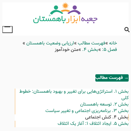
Skip
to
main
content
ggle
ain
خانه
Breadcrumb
فهرست مطالب
ارزیابی وضعیت باهمستان
enu
فصل ۵:
بخش ۴.
متن خودآموز
→ فهرست مطالب
بخش ۱.
استراتژی‌هایی برای تغییر و بهبود باهمستان: خطوط
کلی
بخش ۲.
توسعه باهمستان
بخش ۳.
برنامه‌ریزی اجتماعی و تغییر سیاست
بخش ۴.
کنش اجتماعی
بخش ۵.
ایجاد ائتلاف ۱: آغاز یک ائتلاف