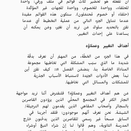
أن نفعله هو تحضير ثلاث قوائم في ملف ورقي: واحدة
للحلفاء، وواحدة للخصوم، وواحدة للجهات غير المؤكّدة
(حلفاء أو خصوم مُحتمَلون). ستكون هذه القوائم مفيدة
عندما نتناول الجزء التالي من عملية التخطيط أي عندما
نقرّر بالتحديد سلوكَ مَن نريد أن نغيّر، ومَن يمكنه أن
يساعدنا على إحداث التغيير.
أهداف التغيير وعملاؤه
في هذا الجزء من الخطّة، من المهمّ أن نعرف بدقّة
شديدة ما الذي سبّب المشكلة التي تخاطبها مجموعة
المناداة الخاصة بنا. يتضمّن الفصل 18: كيف نقرّر أين
نبدأ بعض الأدوات الجيّدة لاستنباط الأسباب الجذرية
للمشكلات والمسائل التي نخاطبها.
مَن هم أهداف التغيير وعملاؤه؟ فلنفترض أنّنا نريد مواجهة
التجار الكثر في المجتمع المحلّي الذين يزوّدون القاصرين
بالسجائر وأصحاب المقاهي الذين يقدمون لهم النرجيلة/
الشيشة. نحن نعرف أنّهم موجودون: فلقد أجرينا في
السابق مسحاً غير رسمي للقاصرين الذين يدخّنون خارج
المدرسة الثانوية، وهم قالوا لنا إنّ شراء التبغ أوشراء