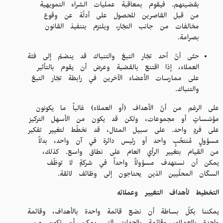
بقضيتهم. فيقوم بمعاقبة عمليات الشراء التمويهية
من قبل القاصرين للحصول على أدلّة عن وقوع
مخالفات من جانب التجّار، ويلتزم بتنفيذ القانون
بصرامة.
حتّى أنّ أحد تجّار التبغ والتنباك قد ينضمّ إلى فئة
العملاء، إذا اقتنع بالقضية وعرض أن يقوم بالتأثير
على ممارسات الأعضاء الآخرين في رابطة تجّار التبغ
والتنباك.
على الرغم من أنّ الأهداف (أو العملاء) غالباً ما يكونون
مؤسّساتٍ أو مجموعات، ولكن قد يكون من الأسهل التركيز
على فردٍ واحد. على سبيل المثال، قد نخطّط لتغيير تفكير
مسؤولٍ مُنتخَبٍ واحد أو رئيس دائرة في آن واحد، بدلاً
من القيام بتغيير الرأي العام على نطاق واسع. كذلك،
يمكن أن نستهدف مسؤولاً واحداً في شركةٍ لا توظّف
السكّان المحلّيين الذين يحتاجون إلى وظائف لائقة.
التخطيط لأهداف التغيير وعملائه
يمكننا بكلّ بساطة أن نضع قائمة واحدة بالأهداف، وقائمة