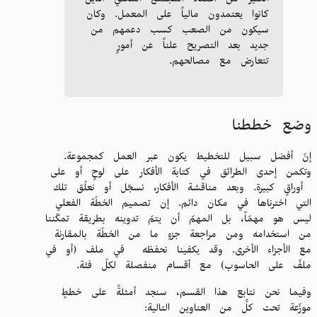
الكثيرَ من أعضاء المجتمع المحلّي الذين
كانوا يعتمدون مالياً على المعمل. وكان
سيكون من الصعب كسب دعمهم من
جديد بعد التصريح علناً عن أمورٍ
تتعارض مع مصالحهم.
وضع خططنا
إنّ أفضل سبيل للتخطيط يكون عبر العمل كمجموعة.
وتكمن إحدى الطرائق في كتابة الأفكار على لوحٍ أو على
أوراقٍ كبيرة. وبعد مناقشة الأفكار، نسجّل أو نعلّق تلك
التي اخترناها في مكان دائم. إن تصميم الخطّة الفعلي
ليس هو مهمّاً، بل المهمّ أن يتمّ تدوينه بطريقة تمكّننا
من استخدامه ومن مراجعة جزءٍ ما من الخطّة بالمقارنة
مع الأجزاء الأخرى. وقد يكفينا نحفظه في ملف (أو في
ملفّ على الحاسوب) مع أقسام منفصلة لكلّ فئة.
وفيما نحن نتابع هذا القسم، سنجد أمثلةً على خططٍ
موزّعة تحت كلٍّ من العناوين التالية: