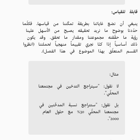
قابلة للقياس:
ينبغي أن نضع غاياتنا بطريقة تمكّننا من قياسها. فكلّما
حدّدنا بوضوح ما نريد تحقيقه يصبح من الأسهل علينا
رؤية ما حقّقته مجموعتنا ومقدار ما تحقق. وقد يكون
ذلك أساسياً إذا كنّا نجري تقييماً منهجياً لحملتنا (انظروا
القسم المتعلّق بهذا الموضوع في هذا الفصل).
مثال:
لا نقول: "سيتراجع التدخين في مجتمعنا
المحلّي".
بل نقول: "ستتراجع نسبة المدخّنين في
مجتمعنا المحلّي 30% مع حلول العام
2000".