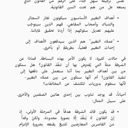
"نفس" نرجيلة سهل جداً، على الرغم من القانون الذي
يمنعه عل من هم تحت السن القانونية.
أهداف التغيير الأساسيون سيكونون تجّار السجائر
والتنباك وأصحاب المقاهي. فهم الذين سيتوجّب
عليهم تعديل سلوكهم إذا أردنا تحقيق غاياتنا.
"عملاء التغيير" هم الذين سيدفعون الأهداف إلى
إحداث التغيير فعلياً، بطريقةٍ أو بأخرى.
في حالات كثيرة، لا يكون الأمر بهذه البساطة. فماذا عن
الشرطة مثلاً التي يُفترَض بها أن تنفّذ القانون؟ هل ستكون
من بين أهداف التغيير بما أنّنا سنعمل على دفعها إلى
تنفيذ القانون؟ أم أنّها ستكون من بين عملاء التغيير–
لأنّها ستقوم بدوريات للكشف عن المخالفات؟
أحياناً، قد يوجد تناوب بين إحدى هاتين الصفتين والأخرى.
على سبيل المثال:
قد يكون قائد الشرطة هدفاً في المرحلة الأولى، إذ
إنّ القانون لا يُنفَّذ إلّا بصورة محدودة. ولكنّ وفداً
من القاصرين المعارضين للتبغ يقنعه بضرورة الإلتزام