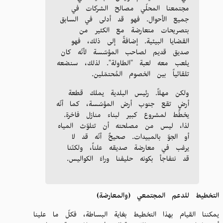
مجتمعنا المحلّي مصالح الشركات في
جميع الأحوال. فهو قد أدلى في السابق
بتصريحات متعارضة مع الكثير من
القضايا البيئية. إضافةً إلى ذلك، فهو
صديق قديم لصاحب المؤسّسة لأنّه كان
يلعب معه لعبة "الطاولة". لذلك، سنضعه
تلقائياً بين الخصوم المُحتمَلين.
ولكن مهلاً. رئيس البلدية يملك قطعة
أرضٍ تقع جنوب أرض المؤسّسة، كما أنّه
يخطّط لمشروع كبير لبناء منازل فاخرة.
لذا، ليس من مصلحته أن تتلوّث المياه
أو الجوّ بالمبيدات. صحيحٌ أنّه قد لا
يرغب في معارضة صديقه علناً، ولكنّنا
قد نتفاجأ بكونه حليفنا وراءَ الكواليس.
التخطيط للدعم المجتمعي (والمعارضة)
يمكننا القيام بهذا التخطيط بغاية البساطة، فكلّ ما علينا