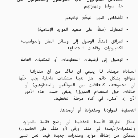
الأشخاص المتوافرون حالياً (الموظّفون والمتطوّعون على
حدّ سواء) ومهاراتهم
الأشخاص الذين نتوقّع توافرهم
المعارف (مثلاً: على صعيد الموارد الإعلامية)
المرافق (مثلاً: الوصول إلى وسائل النقل والحواسيب/
الكمبيوترات وقاعات الاجتماع)
الوصول إلى أرشيفات المعلومات أو المكتبات العامة
المناداة مرهقة. لذا ينبغي أن نتأكّد من أنّ مقدراتنا
متوافرة بشكل دائم. هل لدينا مشكلات داخلية يجب حلّها
في مجموعتنا، كالعلاقات بين الموظّفين والمتطوّعين؟ أو
خلافات حول استخدام التمويل؟ ينبغي حسم هذه الأمور
الآن إذا أمكن، في أثناء مرحلة التخطيط.
التخطيط لمواردنا ومقدراتنا أو أرصدتنا:
تتمثّل الطريقة الأبسط للتخطيط في وضع قائمة بالموارد
والمقدرات/الأرصدة في ملف ورقي (أو ملفّ على الحاسوب)
لنتمكّن من إضافة موارد ومقدرات جديدة فيما نحن نسير