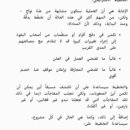
التخطيط الاستراتيجي؟
الإجابة هي أنّ العملية ستكون مشابهة من عدّة نواحٍ –
ولكن، من المهمّ أكثر في هذه الحالة أن نخطّط بدقّة
ومنذ البداية، وذلك لأنّ المناداة:
تكمن في دفع أفرادٍ أو منظّمات من أصحاب النفوذ
إلى إجراء تغييرات كبيرة قد لا تتلاءم مع مصالحهم
على المدى القريب
غالباً ما تقتضي العمل في العلن
غالباً ما تقتضي المجازفة وإعلان موقفٍ ضدّ خصم
أقوى
والتخطيط سيساعدنا على أن نكتشف مسبقاً أين يمكن أن
تكمن أبرز الصعوبات، ولكي نتجنّب المفاجآت (بما في ذلك
تلك المفاجآت التي قد تجعلنا نبدو غير فعّالين، أو غير
بارعين، أو غير أكفّاء).
إضافةً إلى ذلك، وكما هي الحال في كلّ مشروع،
سيساعدنا التخطيط على: