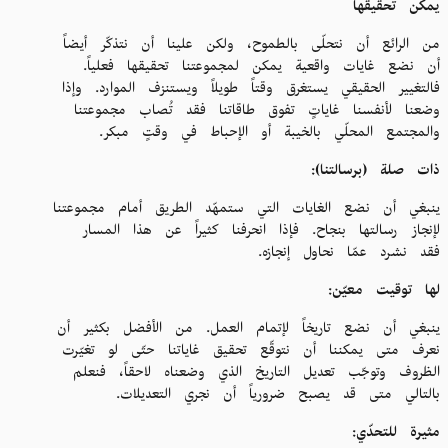
يمكن تحقيقها
من الرائع أن نتحلّى بالطموح، ولكن علينا أن نتذكّر أيضاً
أن نضع غايات واقعية يمكن لمجموعتنا تحقيقها فعلياً.
فالتغيير الحقيقي يستغرق وقتاً طويلاً ويستنزف الموارد. وإذا
وضعنا لأنفسنا غاياتٍ تفوق طاقاتنا فقد تُصاب مجموعتنا
والمجتمع المحلّي بالخيبة أو الإحباط في وقتٍ مبكر.
ذات صلة (برسالتنا):
ينبغي أن نضع الغايات التي ستمهّد الطريق أمام مجموعتنا
لإنجاز رسالتها بنجاح. فإذا انحرفنا كثيراً عن هذا المسار
فقد نشرد عمّا نحاول إنجازه.
لها توقيت معيّن:
ينبغي أن نضع تاريخاً لإتمام العمل. من الأفضل بكثير أن
نعرف متى يمكننا أن نتوقّع تحقيق غاياتنا حتّى لو تغيّرت
الظروف وتوجّب تعديل التاريخ الذي وضعناه لاحقاً، فنعلم
بالتالي متى قد يصبح ضرورياً أن نجري التعديلات.
مثيرة للتحدّي: