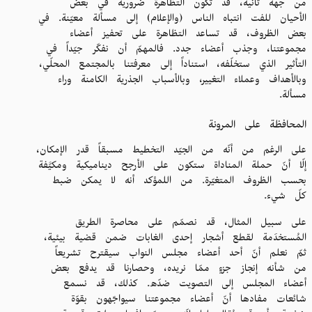
من جهة ثانية، قد تكون التظاهرة ضرورية في بعض
الأحيان للفت انتباه الناس (والإعلام) إلى مسألة معيّنة. في
بعض الظروف، قد تساعد التظاهرة على تحفيز أعضاء
مجموعتنا، وجذب أعضاء جدد. فالمهمّ أن نفكّر جيّداً في
التأثير الذي ستخلّفه، استناداً إلى معرفتنا بالمجتمع المحلّي،
وبالأهداف وعملاء التغيير، وبالأسباب الجذرية الكامنة وراء
مسألة.
المحافظة على المرونة
على الرغم من أنّه من الجيّد التخطيط مسبقاً قدر الإمكان،
إلّا أنّ حملة المناداة ستكون على الأرجح ديناميكية ومكيَّفة
بحسب الظروف المتغيّرة. من اللمؤكد أنه لا يمكن ضبط
كلّ شيء.
على سبيل المثال، قد نصمّم على محاصرة الطريق
المُستخدَمة لقطع أشجار إحدى الغابات ضمن قضية بيئية،
ثمّ نعلم أنّ أحد أعضاء مجلس النواب سيقترح تشريعاً
من شأنه إنجاز جزءٍ ممّا نريده، وحصارنا قد يدفع بعض
أعضاء المجلس إلى التصويت ضدّه. كذلك، قد نسمع
شائعات مفادها أنّ أعضاء مجموعتنا سيواجَهون بقوّة