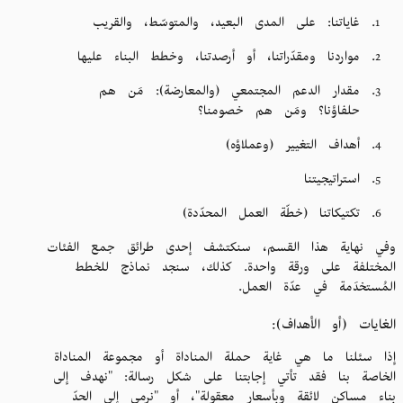
غاياتنا: على المدى البعيد، والمتوسّط، والقريب
مواردنا ومقدّراتنا، أو أرصدتنا، وخطط البناء عليها
مقدار الدعم المجتمعي (والمعارضة): مَن هم
حلفاؤنا؟ ومَن هم خصومنا؟
أهداف التغيير (وعملاؤه)
استراتيجيتنا
تكتيكاتنا (خطّة العمل المحدّدة)
وفي نهاية هذا القسم، سنكتشف إحدى طرائق جمع الفئات
المختلفة على ورقة واحدة. كذلك، سنجد نماذج للخطط
المُستخدَمة في عدّة العمل.
الغايات (أو الأهداف):
إذا سئلنا ما هي غاية حملة المناداة أو مجموعة المناداة
الخاصة بنا فقد تأتي إجابتنا على شكل رسالة: "نهدف إلى
بناء مساكن لائقة وبأسعار معقولة"، أو "نرمي إلى الحدّ