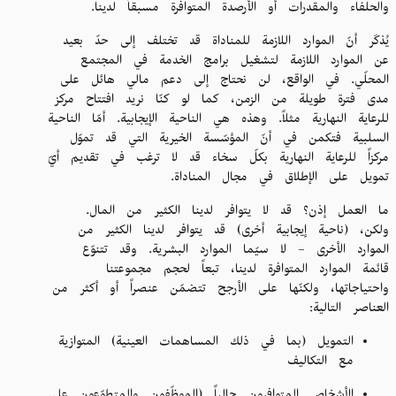
والحلفاء والمقدرات أو الأرصدة المتوافرة مسبقاً لدينا.
يُذكَر أنّ الموارد اللازمة للمناداة قد تختلف إلى حدّ بعيد
عن الموارد اللازمة لتشغيل برامج الخدمة في المجتمع
المحلّي. في الواقع، لن نحتاج إلى دعم مالي هائل على
مدى فترة طويلة من الزمن، كما لو كنّا نريد افتتاح مركز
للرعاية النهارية مثلاً. وهذه هي الناحية الإيجابية. أمّا الناحية
السلبية فتكمن في أنّ المؤسّسة الخيرية التي قد تموّل
مركزاً للرعاية النهارية بكلّ سخاء قد لا ترغب في تقديم أيّ
تمويل على الإطلاق في مجال المناداة.
ما العمل إذن؟ قد لا يتوافر لدينا الكثير من المال.
ولكن، (ناحية إيجابية أخرى) قد يتوافر لدينا الكثير من
الموارد الأخرى – لا سيّما الموارد البشرية. وقد تتنوّع
قائمة الموارد المتوافرة لدينا، تبعاً لحجم مجموعتنا
واحتياجاتها، ولكنّها على الأرجح تتضمّن عنصراً أو أكثر من
العناصر التالية:
التمويل (بما في ذلك المساهمات العينية) المتوازية
مع التكاليف