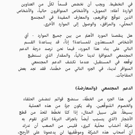
في التخطيط. ويجب أن نخصّص قسماً لكلّ من العناوين
الواردة أعلاه: التمويل، والأشخاص المتوافرون حالياً، والأشخاص
الذين نتوقّع توافرهم، والمعارف المفيدة في المجتمع
المحلّي، والمرافق، والوصول إلى الموارد الأخرى.
هل ينقصنا المورد الأهمّ من بين جميع الموارد - أي
الأشخاص المستعدّون للمساعدة؟ إذاً، قد يساعدنا القسم
التالي على بناء هذا المورد، فيما نحن نرصد درجة الدعم
المجتمعي المتوافرة لدينا حالياً، والمقدار الذي نستطيع
توقّعه في المستقبل. عندما نكشف الدعم المجتمعي
المتوافر لدينا، في الجزء التالي من خطّتنا، فقد نجد بعض
المفاجآت.
الدعم المجتمعي (والمعارضة)
في هذا الجزء من الخطّة، سنضع قوائم تتضمّن الحلفاء
والخصوم المُتوقَّعين. وقد يكون جزءٌ من هذه العملية
بسيطاً. على سبيل المثال، إذا كنّا نخطّط للحدّ من قطع
الأشجار (الذي يتسبّب أيضاً بانجراف التربة) الذي تقوم به
شركة أخشاب محلّية كبرى، فليس من الصعب أن ندرك
أنّ أصحاب هذه الشركة وموظّفيها لن يدعمونا على الأرجح،