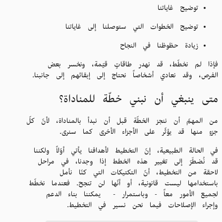
توضيح غاياتنا
توضيح الخطوات التي ستوصلنا إلى غاياتنا
زيادة حظوظنا في النجاح
فإذا لم نخطّط، قد نهدر طاقاتٍ قيّمة، ونخسر بعض
الفرص، وقد نعادي أشخاصاً نحتاج إلى إبقائهم إلى جانبنا.
متى ينبغي أن نبني خطّة للمناداة؟
من المهمّ أن ننجز الخطّة قبل أن نبدأ بالمناداة، لأنّ كلّ
جزءٍ منها قد يؤثّر على الأجزاء الأخرى كما سنرى.
في الحالة الطبيعية، إنّ التخطيط لأهدافنا يأتي أوّلاً ولكننا
قد نُضطَرّ إلى تغيير هذه الخطط إذا وجدنا، في مراحل
لاحقة من التخطيط، أنّ التكتيكات التي كنّا نأمل
باستخدامها ليست قانونية، أو أنّها لن تنجح. فعندما نخطّط
لجميع الأمور معاً - وباستمرار - يمكننا بناء الدعم
وإجراء الإصلاحات فيما نحن نسير في التخطيط.