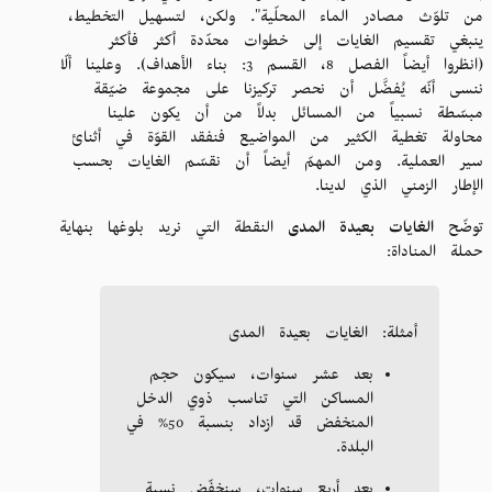
من تلوّث مصادر الماء المحلّية". ولكن، لتسهيل التخطيط،
ينبغي تقسيم الغايات إلى خطوات محدّدة أكثر فأكثر
(انظروا أيضاً الفصل 8، القسم 3: بناء الأهداف). وعلينا ألّا
ننسى أنّه يُفضَّل أن نحصر تركيزنا على مجموعة ضيّقة
مبسّطة نسبياً من المسائل بدلاً من أن يكون علينا
محاولة تغطية الكثير من المواضيع فنفقد القوّة في أثنائ
سير العملية. ومن المهمّ أيضاً أن نقسّم الغايات بحسب
الإطار الزمني الذي لدينا.
توضّح
الغايات بعيدة المدى
النقطة التي نريد بلوغها بنهاية
حملة المناداة:
أمثلة: الغايات بعيدة المدى
بعد عشر سنوات، سيكون حجم
المساكن التي تناسب ذوي الدخل
المنخفض قد ازداد بنسبة 50% في
البلدة.