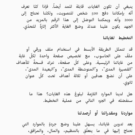
ينبغي أن تكون الغايات قابلة للمد أيضاً. فإذا كنّا نعرف
أنّه بإمكاننا دفع 500 شخص للتصويت، ولكنّنا نحتاج إلى
2000 وأنه ويمكننا التوصّل إلى هذا الرقم بالمزيد من
الجهد يكون علينا عندئذ وضع الغاية الأكثر إثارةً للتحدّي.
التخطيط لغاياتنا
قد تتمثّل الطريقة الأبسط في استخدام ملف ورقي أو
ملفّ على الحاسوب، مع تخصيص صفحة واحدة لكلّ غاية
من غاياتنا الرئيسية. وعلى كلّ صفحة، نترك فسحةً للأهداف
"القصيرة المدى"، و"المتوسّطة المدى"، و"البعيدة المدى"،
على أن نضع هدفين أو ثلاثة أهداف تحت كلّ عنوان
ثانوي.
هل لدينا الموارد اللازمة لبلوغ هذه الغايات؟ هذا ما
سنفصّله في الجزء التالي من عملية التخطيط.
مواردنا ومقدراتنا أو أرصدتنا
بعد تدوين غاياتنا، يسهل علينا وضع جردةٍ بالموارد التي
نحتاج إليها في ما يتعلّق بالتنظيم، والمال، والمرافق،