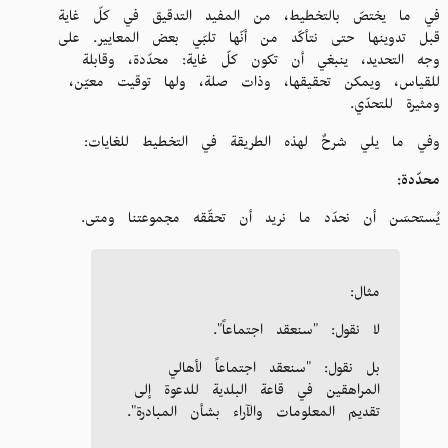
في ما يختصّ بالتخطيط، من المفيد التدقيق في كلّ غاية
قبل تدوينها حتى نتأكّد من أنّها تلبّي بعض المعايير. على
وجه التحديد، ينبغي أن تكون كلّ غاية: محدّدة، وقابلة
للقياس، ويمكن تحقيقها، وذات صلة، ولها توقيت معيّن،
ومثيرة للتحدّي.
وفي ما يلي شرحٌ لهذه الطريقة في التخطيط للغايات:
محدّدة:
يُستحسَن أن نحدّد ما نريد أن تحقّقه مجموعتنا ومتى.
مثال:
لا نقول: "سنعقد اجتماعاً".
بل نقول: "سنعقد اجتماعاً لأهالي
المراهقين في قاعة البلدية للدعوة إلى
تقديم المعلومات والآراء بشأن المبادرة".