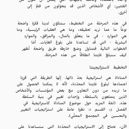
واحدة بالعملاء، وقائمة بالجهات التي يمكن أن تكون من
الفئتين: أي الأشخاص الذين قد يتحوّلون من فئةٍ إلى
أخرى.
في هذه المرحلة من التخطيط، ستتكوّن لدينا فكرة واضحة
نوعاً ما عما نريد تحقيقه، وما هي العقبات الرئيسية، وما
هي الموارد - في ما يتعلّق بالمال، والمرافق، والموارد
البشرية - التي قد تساعدنا على بلوغ الغايات. أمّا
الخطوات التالية فتتناول وضع خارطة طريق واضحة تُظهر
كيف سنبلغ غايتنا انطلاقاً من هذه المرحلة.
التخطيط لاستراتيجيتنا
المناداة هي استراتيجية بحدّ ذاتها. إنّها الطريقة التي قرّرنا
اعتمادها لبلوغ غايتنا المحدّدة، لأنّه لا يمكننا الحصول على
ما نريده من دون التعاون مع بعض المؤسّسات والأشخاص
الذين يتمتّعون بالسلطة، وإحداث تغييرٍ في بنية السلطة
هذه. (ثمّة المزيد حول موضوع المناداة كاستراتيجية في
الفصل 5، القسم 1: نظرة عامة على استراتيجيات التغيير
والتحسين في المجتمع المحلّي).
الآن، نحتاج إلى الاستراتيجيات المحدّدة التي ستساعدنا على