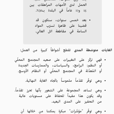
بعد أربع سنوات، سنخفّض نسبة
الحمل لدى الأمهات المراهقات بين
15 و17 عاماً في البلدة بـ30%.
بعد خمس سنوات، سنكون قد
قضينا على ظاهرة تسرّب المواد
السامة في مقاطعة اتل العالي.
الغايات متوسّطة المدى
تقطع أشواطاً كبيرة من العمل:
فهي تركّز على التغييرات على صعيد المجتمع المحلّي
أو النظم: البرامج، والسياسات، والممارسات الجديدة
أو المُعدَّلة في المجتمع المحلّي أو النظام الأوسع.
وهي توفّر تقدّماً ملموساً باتّجاه الغاية النهائية.
وهي تساعد المجموعة على الشعور بأنّها تحرز تقدّماً.
وقد يكون هذا مفيداً للحفاظ على مستويات عالية
من التحفيز على المدى البعيد.
وهي توفّر "مؤشّرات" مبكرة يمكننا من خلالها أن