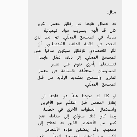
مثال:
قد تتمثّل غايتنا في إغلاق معمل تكرير
كان قد اتُّهم بتسريب مواد كيميائية
سامة في المجتمع المحلّي. ثمّ نجد لدى
البحث في قائمة الحلفاء المُحتمَلين، أنّ
الأثر الاقتصادي للإغلاق سيكون مدمّراً على
المجتمع المحلّي. إثر ذلك، نعدّل غايتنا
فنستبدلها بأخرى تقوم على تغيير
الممارسات المتعلّقة بالسلامة في معمل
التكرير والسماح بتشديد الرقابة من قبل
المجتمع المحلّي.
لو كنّا قد صرّحنا علناً عن غايتنا في
إغلاق المعمل قبل التكلّم مع الآخرين
واستكمال الخطوات الأخرى في خطّتنا،
ربّما كان ذلك سيؤدّي إلى معاداة عددٍ
كبير من الأشخاص الذين قد نحتاج إلى
دعمهم. وقد يتضمّن هؤلاء الأشخاص