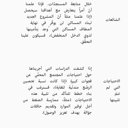
خلال متابعة المستجدّات. فإذا علمنا
أنّ أمراً يتعارض مع أهدافنا سيحصل
(إذا علمنا مثلاً أنّ المشروع الجديد
الشائعات
لبناء المساكن لن يوفّر في نهاية
المطاف المساكن التي ُوعد بتأمينها
لذوي الدخل المنخفض)، فسيكون علينا
التحقّق.
إذا كشفت الدراسات التي أجريناها
حول احتياجات المجتمع المحلّي عن
الاحتياجات
فجوات كبيرة (إذا كانت نسبة تحصين
التي لم
الرضّع متدنّية للغاية)، فسنرغب في
تتمّ
بناء خطط للتأكّد من تلبية هذه
تلبيتها
الاحتياجات (مثلاً، ممارسة الضغط من
أجل توفير الموارد وتقديم حافلات
جوّالة بهدف تعزيز الوصول).