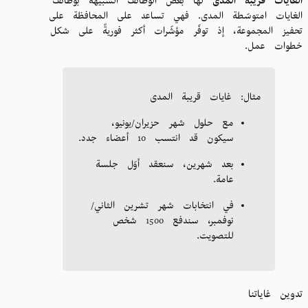
الغايات قريبة المدى
لها بعض الوظائف الشبيهة بوظائف
الغايات امتوسّطة المدى. فهي تساعد على المحافظة على
تحفيز المجموعة، إذ توفّر مؤشّرات أكثر فوريةً على شكل
خطوات عمل.
مثال: غايات قريبة المدى
مع حلول شهر حزيران/يونيو،
سيكون قد انتسب 10 أعضاء جدد.
بعد شهرين، سنعقد أوّل جلسة
عامة.
في انتخابات شهر تشرين الثاني/
نوفمبر، سندفع 1500 شخص
للتصويت.
تدوين غاياتنا