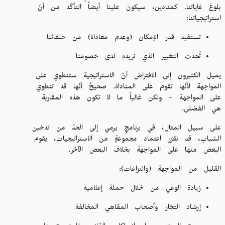
بلوغ غاياتنا. كمنادين، سيكون علينا أيضاً التأكّد من أنّ
استراتيجياتنا:
تستفيد قدر الإمكان (وعدم معاداة) من حلفائنا
تُحدث التغيير الذي نريده لدى خصومنا
يميل الكثيرون إلى الافتراض أنّ الاستراتيجية ستنطوي على
المواجهة لأنّها تقوم على المناداة. صحيحٌ أنّها قد تنطوي
على المواجهة – ولكن غالباً ما لا تكون هذه المقاربة
هي الفضلى.
على سبيل المثال، في برنامجٍ يرمي إلى الحدّ من تدخين
الشباب، قد نقرّر اعتماد مجموعةٍ من الاستراتيجيات، يقوم
البعض منها على المواجهة بخلاف البعض الآخر.
القليل من المواجهة (والنزاعات):
زيادة الوعي من خلال حملة إعلامية
إرشاد التجّار وأصحاب المقاهي المخالفة