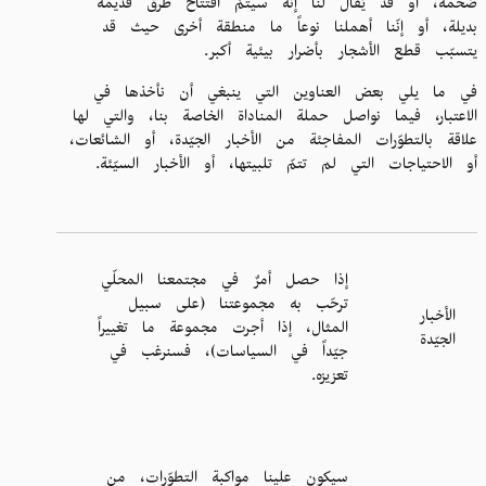
ضخمة، أو قد يُقال لنا إنّه سيتمّ افتتاح طرق قديمة
بديلة، أو إنّنا أهملنا نوعاً ما منطقة أخرى حيث قد
يتسبّب قطع الأشجار بأضرار بيئية أكبر.
في ما يلي بعض العناوين التي ينبغي أن نأخذها في
الاعتبار، فيما نواصل حملة المناداة الخاصة بنا، والتي لها
علاقة بالتطوّرات المفاجئة من الأخبار الجيّدة، أو الشائعات،
أو الاحتياجات التي لم تتمّ تلبيتها، أو الأخبار السيّئة.
إذا حصل أمرٌ في مجتمعنا المحلّي
ترحّب به مجموعتنا (على سبيل
الأخبار
المثال، إذا أجرت مجموعة ما تغييراً
الجيّدة
جيّداً في السياسات)، فسنرغب في
تعزيزه.
سيكون علينا مواكبة التطوّرات، من