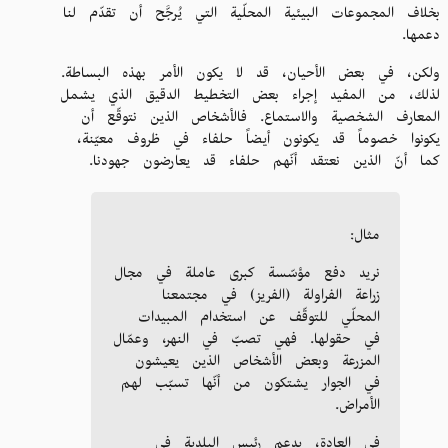
بخلاف المجموعات البيئية المحلّية التي يُرجَّح أن تقدّم لنا
دعمها.
ولكن، في بعض الأحيان، قد لا يكون الأمر بهذه البساطة.
لذلك، من المفيد إجراء بعض التخطيط الدقيق الذي يشمل
المعارف الشخصية والاستماع. فالأشخاص الذين نتوقّع أن
يكونوا خصوماً قد يكونون أيضاً حلفاء في ظروف معيّنة،
كما أنّ الذين نعتقد أنّهم حلفاء قد يعارضون جهودنا.
مثال:
نريد دفع مؤسّسة كبرى عاملة في مجال
زراعة الفراولة (الفريز) في مجتمعنا
المحلّي للتوقّف عن استخدام المبيدات
في حقولها. فهي تصبّ في النهر، وعمّال
المزرعة وبعض الأشخاص الذين يعيشون
في الجوار يشتكون من أنّها تسبّب لهم
الأمراض.
في العادة، يدعم رئيس البلدية في