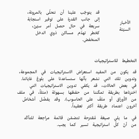
قد يتوجّب علينا أن نتحلّى بالمرونة،
إلى جانب القدرة على توفير استجابة
الأخبار
سريعة في حال حصل أمر سيّئ،
السيّئة
كخطر تهدّم مساكن ذوي الدخل
المنخفض.
التخطيط للاستراتيجيات
قد يكون من المفيد استعراض الاستراتيجيات في المجموعة،
وتدوين تلك التي نشعر بأنّها ستساعدنا على بلوغ غاياتنا.
في بعض الحالات، قد يكفي تدوين الاستراتيجيات التي
اخترناها بطريقة تمكّننا من حفظها بسهولة (مثلاً، في ملف
من الأوراق أو ملفّ على الحاسوب). وقد يفضّل أشخاصٌ
آخرون اعتماد طريقة أكثر تعقيداً.
في ما يلي صيغة مُقترَحة تتضمّن قائمة مراجعة للتأكّد
من أنّ كلّ استراتيجية تسير كما يجب.