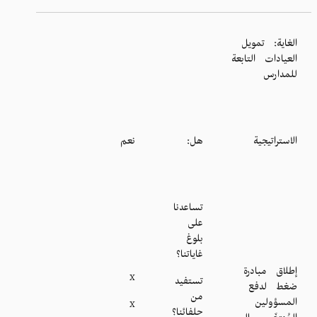
الغاية: تمويل
العيادات التابعة
للمدارس
الاستراتيجية
هل:
نعم
تساعدنا
على
بلوغ
غاياتنا؟
إطلاق مبادرة
X
تستفيد
ضغط لدفع
من
المسؤولين
X
حلفائنا؟