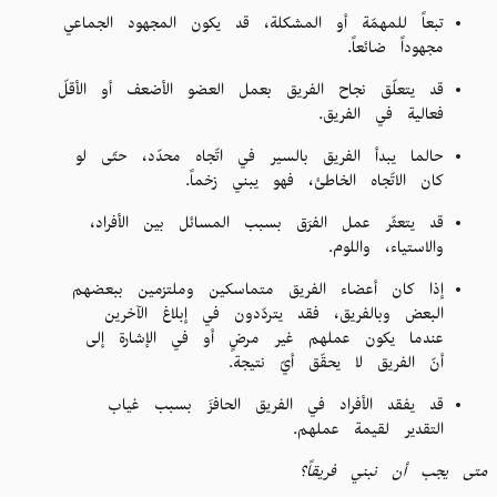
تبعاً للمهمّة أو المشكلة، قد يكون المجهود الجماعي
مجهوداً ضائعاً.
قد يتعلّق نجاح الفريق بعمل العضو الأضعف أو الأقلّ
فعالية في الفريق.
حالما يبدأ الفريق بالسير في اتّجاه محدّد، حتّى لو
كان الاتّجاه الخاطئ، فهو يبني زخماً.
قد يتعثّر عمل الفرَق بسبب المسائل بين الأفراد،
والاستياء، واللوم.
إذا كان أعضاء الفريق متماسكين وملتزمين ببعضهم
البعض وبالفريق، فقد يتردّدون في إبلاغ الآخرين
عندما يكون عملهم غير مرضٍ أو في الإشارة إلى
أنّ الفريق لا يحقّق أيّ نتيجة.
قد يفقد الأفراد في الفريق الحافزَ بسبب غياب
التقدير لقيمة عملهم.
متى يجب أن نبني فريقاً؟