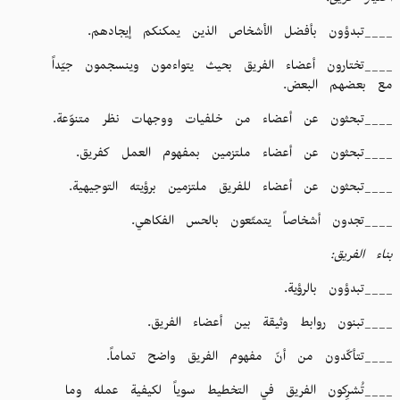
اختيار فريق:
____تبدؤون بأفضل الأشخاص الذين يمكنكم إيجادهم.
____تختارون أعضاء الفريق بحيث يتواءمون وينسجمون جيّداً
مع بعضهم البعض.
____تبحثون عن أعضاء من خلفيات ووجهات نظر متنوّعة.
____تبحثون عن أعضاء ملتزمين بمفهوم العمل كفريق.
____تبحثون عن أعضاء للفريق ملتزمين برؤيته التوجيهية.
____تجدون أشخاصاً يتمتّعون بالحس الفكاهي.
بناء الفريق:
____تبدؤون بالرؤية.
____تبنون روابط وثيقة بين أعضاء الفريق.
____تتأكّدون من أنّ مفهوم الفريق واضح تماماً.
____تُشرِكون الفريق في التخطيط سوياً لكيفية عمله وما