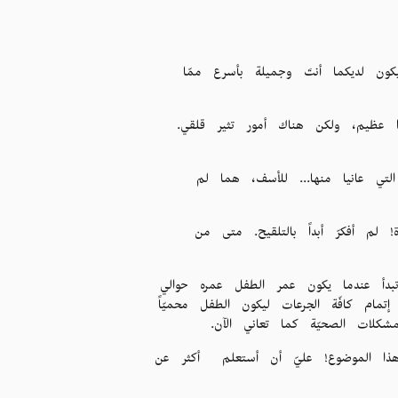
سيكون لديكما أنتَ وجميلة بأسرع ممّا
 هذا عظيم، ولكن هناك أمور تثير قلقي.
 التي عانيا منها... للأسف، هما لم
 لم أفكرّ أبداً بالتلقيح. متى من
ى تبدأ عندما يكون عمر الطفل عمره حوالي
ام كافّة الجرعات ليكون الطفل محميّاً
كلات الصحيّة كما تعاني الآن.
ن هذا الموضوع! عليّ أن أستعلم أكثر عن