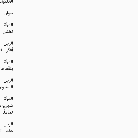
الخلفيّة.
حوار
:
المرأة 
تظنّان!
الرجل ا
أفكّر 
المرأة 
يلقّحاها.
الرجل 
المفتر
المرأة 
شهرين،
تماماً
الرجل 
هذه الأ