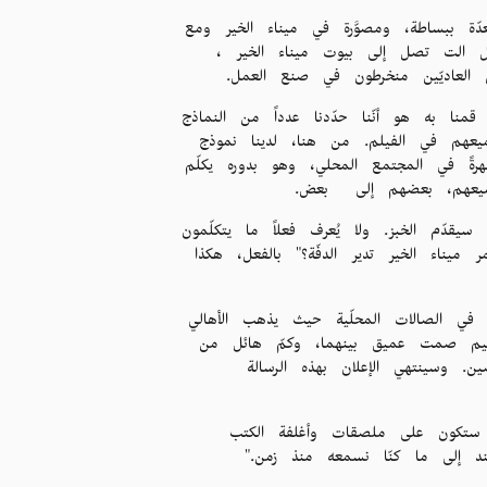
 معدّة ببساطة، ومصوَّرة في ميناء الخير ومع
بل الت تصل إلى بيوت ميناء الخير ،
ن العاديّين منخرطون في صنع العمل.
نات خدمة عامّة كانت مدّة كلّ منها 28 ثانية. وما قمنا به هو أنّنا حدّدنا عدداً من النماذج
ميعهم في الفيلم. من هنا، لدينا نموذج
رةً في المجتمع المحلي، وهو بدوره يكلّم
 جميعهم، بعضهم إلى بعض.
سيقدّم الخبز. ولا يُعرف فعلاً ما يتكلّمون
ميناء الخير تدير الدفّة؟" بالفعل، هكذا
في الصالات المحلّية حيث يذهب الأهالي
يخيم صمت عميق بينهما، وكمّ هائل من
ن. وسينتهي الإعلان بهذه الرسالة
ا ستكون على ملصقات وأغلفة الكتب
د إلى ما كنّا نسمعه منذ زمن."