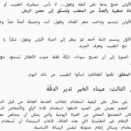
 الأولى تضع يدها على كتفه وتقول...: لا بأس. سيخبرك الطبيب أو ال
تاة صغيرة راكضةً من المعلب وتتسلّق إلى حضن الرجل.
الأولى تبتسم وتداعب شعر الفتاة، وتقول: أنت وجميلة أصلاً عمّاً وع
لأوّل يبتسم لابنة أخته ثمّ ينظر إلى المرأة الأولى ويقول: شكراً ي
م مع الطبيب ونعرف المزيد.
 الصورة إلى أن تصبح سوداء، تاركةً فقط صوت الأطفال يُسمع، مع 
معلّق
: لقّحوا أطفالكم! اسألوا الطبيب عن ذلك اليوم.
 الثالث: ميناء الخير تدير الدفّة
يلي مثال على كيفية استخدام إعلانات الخدمة العامّة من قبل ائت
 الحجم يعيش على الصيد لاحظوا استخدام قادة الرأي والأشخاص الذين
ان المجتمع المحلي من الحياة اليومية والتي يمكن أن يتماهى معه
 الإعلام غير التقليدية (في هذه الحالة، قاعات السينما) أن تُستخدَ
دام وسائل إعلام متنوّعة لنفس الرسالة الأساسيّة.