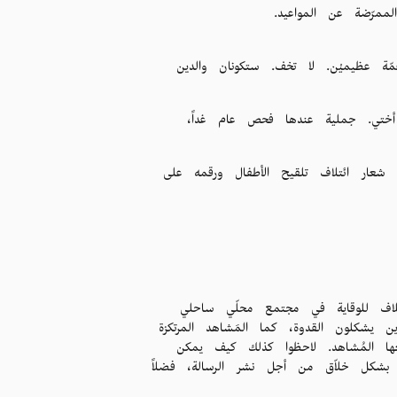
ممرّضة عن المواعيد.
مّة عظيميْن. لا تخف. ستكونان والدين
ا أختي. جملية عندها فحص عام غداً،
شعار ائتلاف تلقيح الأطفال ورقمه على
لاف للوقاية في مجتمع محلّي ساحلي
 يشكلون القدوة، كما المَشاهد المرتكزة
ا المُشاهد. لاحظوا كذلك كيف يمكن
م بشكل خلاّق من أجل نشر الرسالة، فضلاً