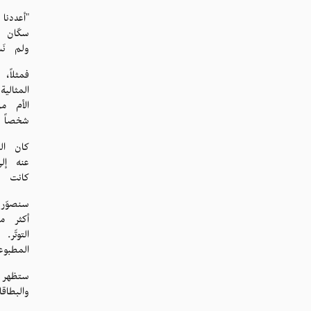
سكّان 
ولم نَ
المثال
الأم م
شخصاً 
كان الص
عنه إلى
كانت مي
سنصوّر
أكثر م
التوتّ
المطبوع
ستظهر 
والبطا