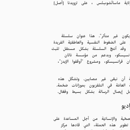
لاية ماساتْشوسِتْس ، على تزويدنا [أصل]
ون غير متأثر". هذا عنوان سلسلة
ثانية لكل منها، وهي تركّز على الضغوط النفسية والعاطفيّة الفريدة
رض. وقد أنتجَ السلسلة بشكل مستقل للبث
انسيسكو، وبدعم من مؤسسة ناثان
فرانسيسكو، ومشروع "أوقفوا الإيدز"،
ّة أن نبقى غير مصابين. وتشكّل هذه
لعامّة في التلفزيون بموزانات ضخمة.
 أجل إيصال الرسالة بشكل بسيط وفعّال.
ديو
صحّية والإنسانيّة من أجل المساعدة على
 وقد جرى تطوير هذه الحملة، التي قادها مركز