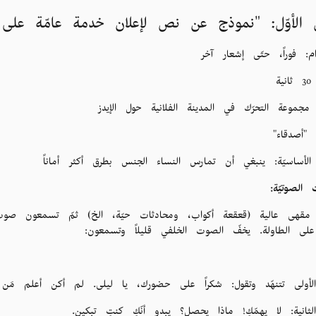
 الأوّل: "نموذج عن نص لإعلان خدمة عامّة على ا
ام: فوراً، حتّى إشعار آخر
ية
: مجموعة التحرّك في المدينة الفلانية حول الإيدز
: "أصدقاء"
الأساسيّة: ينبغي أن تمارس النساء الجنس بطرق أكثر أماناً
ت الصوتيّة:
مقهى عالية (قعقعة أكواب، ومحادثات حيّة، الخ) ثمّ تسمعون صوت ك
لى الطاولة. يخفّ الصوت الخلفي قليلاً وتسمعون:
 الأولى تتنهّد وتقول: شكراً على حضورك، يا ليلى. لم أكن أعلم مَن
الثانية: لا يهمّكِ! ماذا يحصل؟ يبدو أنّكِ كنتِ تبكين.