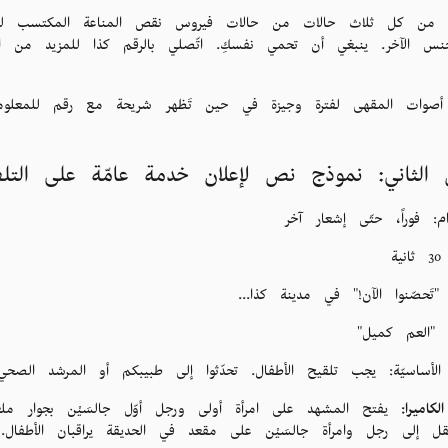
ق: من كل ثلاث حالات من حالات فيروس نقص المناعة المكتسب لدى ا
نس الآخر. ينبغي أن تحمي نفسكِ. اتّصلي بالرقم كذا للمزيد من
أصوات المقهى لفترة وجيزة في حين تَظهر شريحة مع رقم للمعلوما
 الثاني: نموذج نص لإعلان خدمة عامّة على التلف
ام: فوراً، حتّى إشعار آخر
ية
: "تَحصّنوا الآن!" في مدينة كذا...
: "العم كميل"
 الأساسيّة: يجب تلقيح الأطفال. تحدّثوا إلى طبيبكم أو المرشد الص
كاميرا:
يفتح المشهد على امرأة أولى ورجل أوّل جالسَيْن بجوار ملعب ل
قل إلى رجل وامرأة جالسَيْن على مقعد في الحديقة يراقبان الأطفا