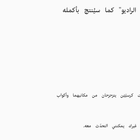
لراديو" كما سيُنتج بأكمله
رسيَّيْن يتزحزحان من مكانيهما وأكواب
 غيرك يمكنني التحدّث معه.