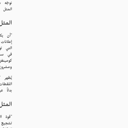
نوجّه ش
المثل أع
المثل
"أن يك
التي ت
في سان
كومينغ
ومشروع
يُظهر 
اللقطا
بدلاً ع
المثل
"قوة ا