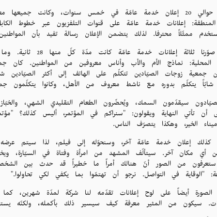
"أعددنا حوالي 20 إعلان خدمة عامّة في خمس سنوات، وكانت جميعها
المنطقة: إعلانات خدمة عامّة على قنوات التلفزيون عبر خطوط الكا
ستخدم ممثّلاً محترفا. لذلك يتضمن الإعلان رسالة تفيد بأن المواطني
فمثلاً، صوّرنا ثلاثة إعلا
ية المحلية: نماذج الأم والأب وأناس معروفين من المواطنين. كان ج
ن جمعية زوجات الصيّادين تتكلّم على الهاتف إلى أكثر الصيّادين شه
شابّاً يتكلّم بدوره مع ناشط معروف من الأهل، وكانوا يتكلّمون
يّادون سيقدّمون السمك، ويُحضّرون الطعام التقليدي الشهي، والخبّاز 
 أن تأتي النهاية ويقولون: "سنراكم في المؤتمر، أليس كذلك؟ "مؤتمر 
ناء الخير، وهكذا يتصرّف الناس.
 كذلك إعلان خدمة عامّة آخر، وسنحوّله إلى فيلم، لذا سيتم عرضه 
ن أي مكان آخر. سيتألّف المشهد من امرأة وفتاة في السيّارة، و
ر. ستعرفون من الصور أنّ هنالك أمراً ما خطيراً قد حدث بين الشخصي
ة: "الوقاية في التواصل. نرجو أن تهتمّوا بما يكفي لكي تحاولوا."
الصورة أيضاً على لوح إعلانات تقدّمه لنا شركة لمدّة شهرين، كم
قات. سيكون من المثير معرفة كيف سيسير ذلك بأكمله، ولكنّه يستن