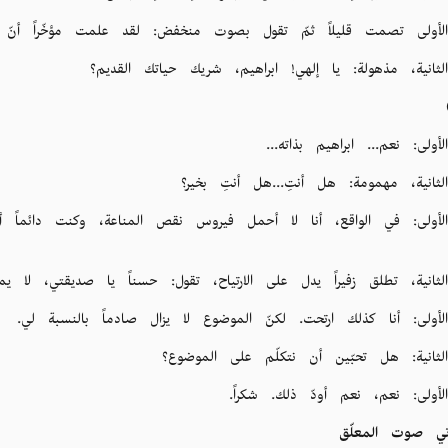
 الأولى تصمت قليلاً ثمّ تقول بصوت منخفض: لقد علمت مؤخّراً أنّ 
الثانية، مذهولة: يا إلهي! ابراهيم، شريك حياتك القديم؟
لأولى: نعم... ابراهيم بذاته...
الثانية، مهمومة: هل أنتِ...هل أنتِ بخير؟
 الأولى: في الواقع، أنا لا أحمل فيروس نقص المناعة، وكنت دائماً 
الثانية، تطلق زفيراً يدل على الارتياح، تقول: حسناً يا صديقتي، لا 
الأولى: أنا كذلك ارتحت. لكنّ الموضوع لا يزال صادماً بالنسبة لي.
الثانية: هل تحبّين أن نتكلّم على الموضوع؟
الأولى: نعم، نعم أودّ ذلك. شكراً.
تي صوت المعلّق