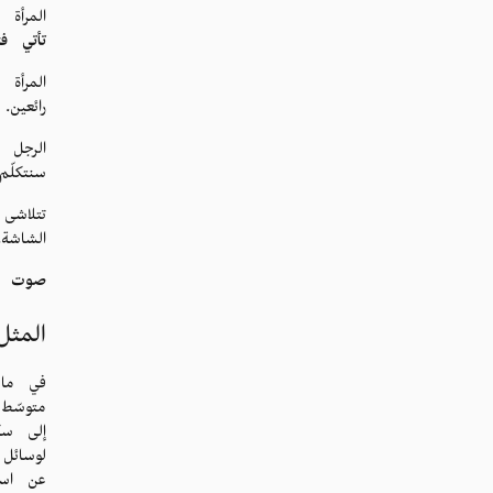
المرأة
تأتي ف
المرأة 
رائعين.
الرجل ا
سنتكلّ
تتلاشى
الشاشة.
صوت ال
المثل
في ما 
متوسّط
إلى سك
لوسائل
عن استخ