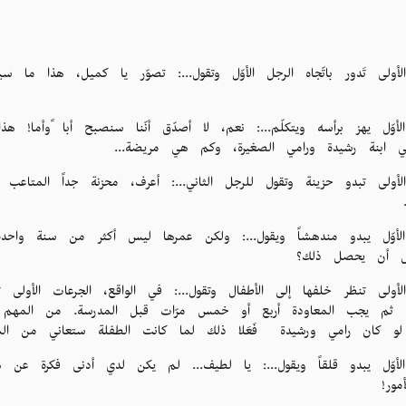
الأولى تَدور باتّجاه الرجل الأوّل وتقول...: تصوّر يا كميل، هذا ما 
لأوّل يهز برأسه ويتكلّم...: نعم، لا أصدّق أنّنا سنصبح أبا ًوأما!
في ابنة رشيدة ورامي الصغيرة، وكم هي مريضة...
الأولى تبدو حزينة وتقول للرجل الثاني...: أعرف، محزنة جداً المتاعب
الأوّل يبدو مندهشاً ويقول...: ولكن عمرها ليس أكثر من سنة واحدة!
ض أن يحصل ذلك؟
الأولى تنظر خلفها إلى الأطفال وتقول...: في الواقع، الجرعات الأول
 ثم يجب المعاودة أربع أو خمس مرّات قبل المدرسة. من المهم إتم
. لو كان رامي ورشيدة فَعَلا ذلك لما كانت الطفلة ستعاني من المش
الأوّل يبدو قلقاً ويقول...: يا لطيف... لم يكن لدي أدنى فكرة ع
مور!