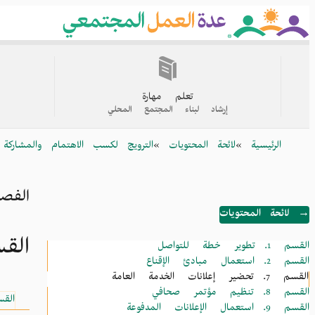
Skip
to
main
content
القائمة
الرئيسية
تعلم مهارة
إرشاد لبناء المجتمع المحلي
Breadcrumb
الرئيسية
لائحة المحتويات
الترويج لكسب الاهتمام والمشارك
الفصل 6. |
→ لائحة المحتويات
القسم 7. تحضير إ
القسم 1.
تطوير خطة للتواصل
القسم 2.
استعمال مبادئ الإقناع
القسم 7.
تحضير إعلانات الخدمة العامة
القسم 8.
تنظيم مؤتمر صحافي
الق
القسم 9.
استعمال الإعلانات المدفوعة