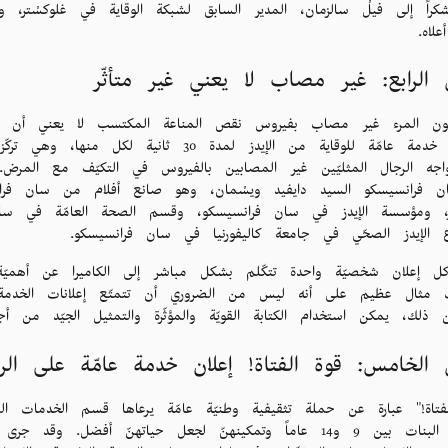
كراً إلى فيلْ سالزمان، المدير السابق لشبكة الوقاية في غلوكسْتر، و
لاه.
 الرابع: غير مصاب لا يعني غير متأثّر
ون المرء غير مصاب بفيروس نقص المناعة المكتسب لا يعني أن يك
إعلانات خدمة عامّة للوقاية من الإيدز لمدة 30 
واجه الرجال المثليّين غير المصابين بالفيروس في التكيّف مع الم
 فرانسيسكو السيد دايفيد ويسْمان، وهو صانع أفلام من سان فر
ز، ومؤسسة الإيدز في سان فرانسيسكو، وقسم الصحة العامّة في سان 
 الإيدز الصحّي في جامعة كاليفورنيا في سان فرانسيسكو.
كل إعلان شخصيّة واحدة تتكّلم بشكل مباشر إلى الكاميرا عن أهمي
ت مثال عظيم على أنه ليس من الضروري أن تتمتّع إعلانات الخدمة ا
ن ذلك، يمكن استخدام الكتابة القويّة والمؤثّرة والتمثيل الجيّد من
 الخامس: قوة الفتاة! إعلان خدمة عامّة على الرا
لفتاة!" عبارة عن حملة تثقيفية وطنيّة عامّة يرعاها قسم الخدمات ال
تشجيع البنات بين 9 و14 عاماً وتمكينهنّ لجعل حياتهنّ أفضل.