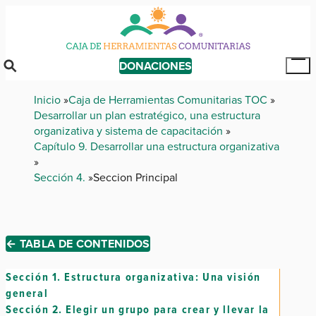
Skip
to
main
content
DONACIONES
Tog
Mai
Breadcrumb
Inicio
Caja de Herramientas Comunitarias TOC
Me
Desarrollar un plan estratégico, una estructura
organizativa y sistema de capacitación
Capítulo 9. Desarrollar una estructura organizativa
Sección 4.
Seccion Principal
← TABLA DE CONTENIDOS
Sección 1.
Estructura organizativa: Una visión
general
Sección 2.
Elegir un grupo para crear y llevar la