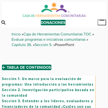
Skip
to
main
content
DONACIONES
Tog
Mai
Breadcrumb
Inicio
Caja de Herramientas Comunitarias TOC
Me
Evaluar programas e iniciativas comunitarias
Capítulo 36.
Sección 5.
PowerPoint
← TABLA DE CONTENIDOS
Sección 1.
Un marco para la evaluación de
programas: Una introducción a las herramientas
Sección 2.
Investigación participativa basada en
la comunidad
Sección 3.
Entender a los líderes, evaluadores y
financiadores de la comunidad ¿Cuáles son sus