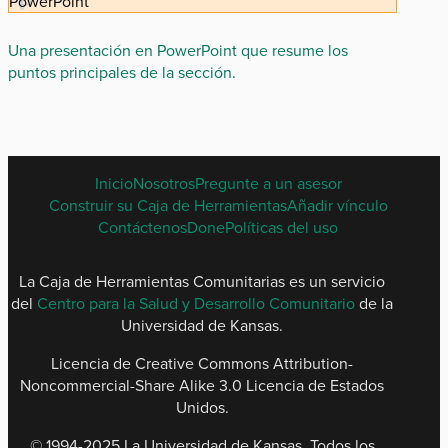
PowerPoint
Una presentación en PowerPoint que resume los
puntos principales de la sección.
SPANISH
Inicio
Nosotros
Pregunte a un asesor
FOOTER
Construir su Caja de Herramientas
Añadir vínculo
MENU
Contáctenos
Done
Políticas del uso
La Caja de Herramientas Comunitarias es un servicio
del
Centro para la Salud y Desarrollo Comunitario
de la
Universidad de Kansas.
Licencia de Creative Commons Attribution-
Noncommercial-Share Alike 3.0 Licencia de Estados
Unidos.
© 1994-2025 La Universidad de Kansas. Todos los