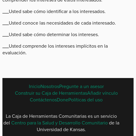
___Usted sabe cómo identificar a los interesados.
___Usted conoce las necesidades de cada interesado.
___Usted sabe cómo determinar los intereses.
___Usted comprende los intereses implícitos en la
evaluación.
SPANISH
Inicio
Nosotros
Pregunte a un asesor
FOOTER
Construir su Caja de Herramientas
Añadir vínculo
MENU
Contáctenos
Done
Políticas del uso
La Caja de Herramientas Comunitarias es un servicio
del
Centro para la Salud y Desarrollo Comunitario
de la
Universidad de Kansas.