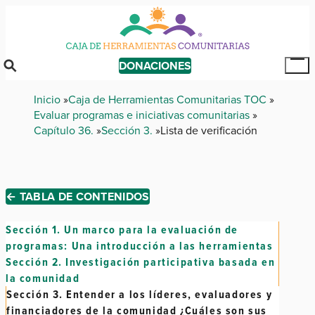
Skip
to
main
content
DONACIONES
Tog
Mai
Breadcrumb
Inicio
Caja de Herramientas Comunitarias TOC
Me
Evaluar programas e iniciativas comunitarias
Capítulo 36.
Sección 3.
Lista de verificación
← TABLA DE CONTENIDOS
Sección 1.
Un marco para la evaluación de
programas: Una introducción a las herramientas
Sección 2.
Investigación participativa basada en
la comunidad
Sección 3.
Entender a los líderes, evaluadores y
financiadores de la comunidad ¿Cuáles son sus