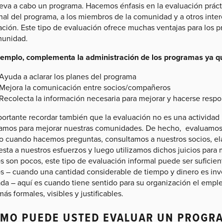
lleva a cabo un programa. Hacemos énfasis en la evaluación práct
nal del programa, a los miembros de la comunidad y a otros inte
ción. Este tipo de evaluación ofrece muchas ventajas para los pr
munidad.
jemplo, complementa la administración de los programas ya q
Ayuda a aclarar los planes del programa
Mejora la comunicación entre socios/compañeros
Recolecta la información necesaria para mejorar y hacerse respo
portante recordar también que la evaluación no es una actividad
jamos para mejorar nuestras comunidades. De hecho, evaluamos e
o cuando hacemos preguntas, consultamos a nuestros socios, el
sta a nuestros esfuerzos y luego utilizamos dichos juicios para 
os son pocos, este tipo de evaluación informal puede ser suficie
os – cuando una cantidad considerable de tiempo y dinero es in
ada – aquí es cuando tiene sentido para su organización el emp
ás formales, visibles y justificables.
MO PUEDE USTED EVALUAR UN PROGRA