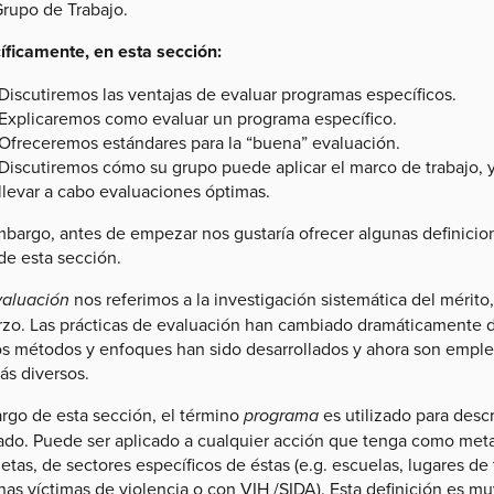
Grupo de Trabajo.
íficamente, en esta sección:
Discutiremos las ventajas de evaluar programas específicos.
Explicaremos como evaluar un programa específico.
Ofreceremos estándares para la “buena” evaluación.
Discutiremos cómo su grupo puede aplicar el marco de trabajo, 
llevar a cabo evaluaciones óptimas.
mbargo, antes de empezar nos gustaría ofrecer algunas definici
de esta sección.
valuación
nos referimos a la investigación sistemática del mérito,
rzo. Las prácticas de evaluación han cambiado dramáticamente du
s métodos y enfoques han sido desarrollados y ahora son emple
ás diversos.
argo de esta sección, el término
programa
es utilizado para desc
ado. Puede ser aplicado a cualquier acción que tenga como met
tas, de sectores específicos de éstas (e.g. escuelas, lugares de 
as víctimas de violencia o con VIH /SIDA). Esta definición es mu