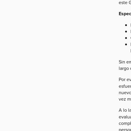
este 
Espec
Sin e
largo 
Por
e
esfue
nuevo
vez m
A lo l
evalu
comple
person