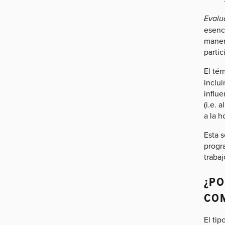
Evalu
esenci
maner
parti
El té
inclui
influe
(i.e. 
a la 
Esta 
progr
trabaj
¿PO
CO
El tip