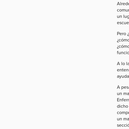
Alred
comuni
un lug
escue
Pero 
¿cómo
¿cómo
funci
A lo l
entend
ayuda
A pes
un mar
Enfer
dicho
compu
un ma
secci