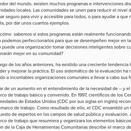
edor del mundo, existen muchos programas e intervenciones dis
dades locales. Las comunidades se unen para reducir el nivel de
ar seguro para vivir y accesible para todos, o para ayudar a que
la, por dar unos cuantos ejemplos.
¿cómo sabemos si estos programas están realmente funcionando? S
 podemos perfeccionarlos para que se desempeñen mejor en las
 puede una organización tomar decisiones inteligentes sobre 
onarán mejor en su comunidad?
argo de los años anteriores, ha existido una creciente tendencia 
er y mejorar la práctica. El uso sistemático de la evaluación h
do a incontables organizaciones comunales a llevar a cabo sus 
ar de un aumento en el entendimiento de la necesidad de – y el 
co de trabajo básico y convenido. En 1997, científicos de los C
medades de Estados Unidos (CDC por sus siglas en inglés) recono
 marco de trabajo. Como resultado de ello, el CDC ensambló un 
esto de expertos en los campos de salud pública y evaluación. A
rco de trabajo que resumiera y organizara los elementos básicos
ón de la Caja de Herramientas Comunitarias describe el marco de 