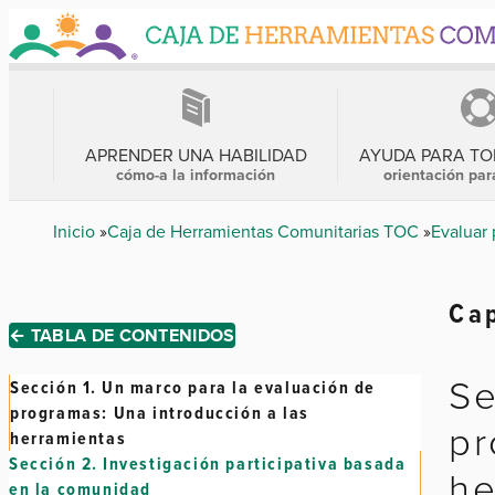
Skip
to
main
content
MENÚ
PRINCIPAL
APRENDER UNA HABILIDAD
AYUDA PARA T
cómo-a la información
orientación par
Breadcrumb
Inicio
Caja de Herramientas Comunitarias TOC
Evaluar 
Cap
← TABLA DE CONTENIDOS
Se
Sección 1.
Un marco para la evaluación de
programas: Una introducción a las
pr
herramientas
Sección 2.
Investigación participativa basada
he
en la comunidad