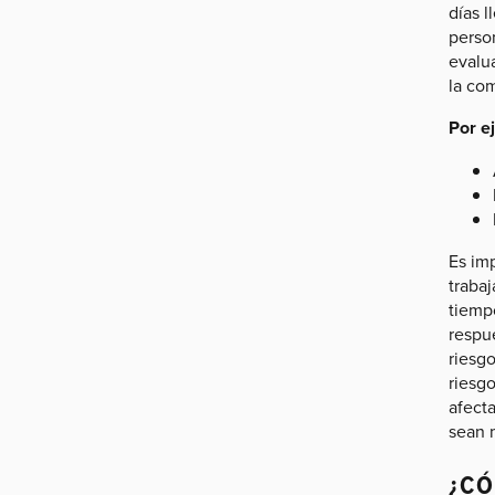
días 
perso
evalua
la co
Por e
Es im
traba
tiemp
respue
riesg
riesg
afect
sean m
¿CÓ