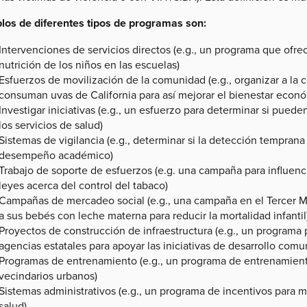
los de diferentes tipos de programas son:
Intervenciones de servicios directos (e.g., un programa que ofre
nutrición de los niños en las escuelas)
Esfuerzos de movilización de la comunidad (e.g., organizar a l
consuman uvas de California para así mejorar el bienestar econó
Investigar iniciativas (e.g., un esfuerzo para determinar si pued
los servicios de salud)
Sistemas de vigilancia (e.g., determinar si la detección temprana
desempeño académico)
Trabajo de soporte de esfuerzos (e.g. una campaña para influencia
leyes acerca del control del tabaco)
Campañas de mercadeo social (e.g., una campaña en el Tercer M
a sus bebés con leche materna para reducir la mortalidad infantil
Proyectos de construcción de infraestructura (e.g., un programa p
agencias estatales para apoyar las iniciativas de desarrollo comu
Programas de entrenamiento (e.g., un programa de entrenamient
vecindarios urbanos)
Sistemas administrativos (e.g., un programa de incentivos para me
salud)