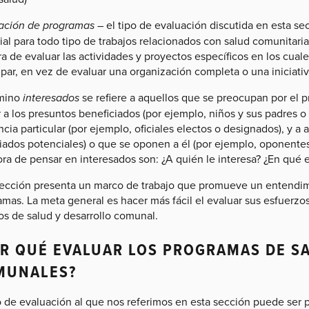
ación de programas
– el tipo de evaluación discutida en esta se
al para todo tipo de trabajos relacionados con salud comunitaria
a de evaluar las actividades y proyectos específicos en los cua
cipar, en vez de evaluar una organización completa o una iniciat
rmino
interesados
se refiere a aquellos que se preocupan por el 
r a los presuntos beneficiados (por ejemplo, niños y sus padres 
ncia particular (por ejemplo, oficiales electos o designados), y a
aliados potenciales) o que se oponen a él (por ejemplo, oponente
hora de pensar en interesados son: ¿A quién le interesa? ¿En qué
sección presenta un marco de trabajo que promueve un entendim
amas. La meta general es hacer más fácil el evaluar sus esfuerzo
os de salud y desarrollo comunal.
R QUÉ EVALUAR LOS PROGRAMAS DE S
MUNALES?
o de evaluación al que nos referimos en esta sección puede ser 