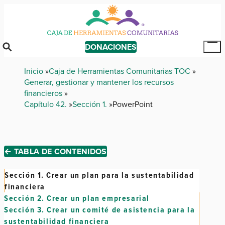
Skip
to
main
content
DONACIONES
Tog
Mai
Breadcrumb
Inicio
Caja de Herramientas Comunitarias TOC
Me
Generar, gestionar y mantener los recursos
financieros
Capítulo 42.
Sección 1.
PowerPoint
← TABLA DE CONTENIDOS
Sección 1.
Crear un plan para la sustentabilidad
financiera
Sección 2.
Crear un plan empresarial
Sección 3.
Crear un comité de asistencia para la
sustentabilidad financiera