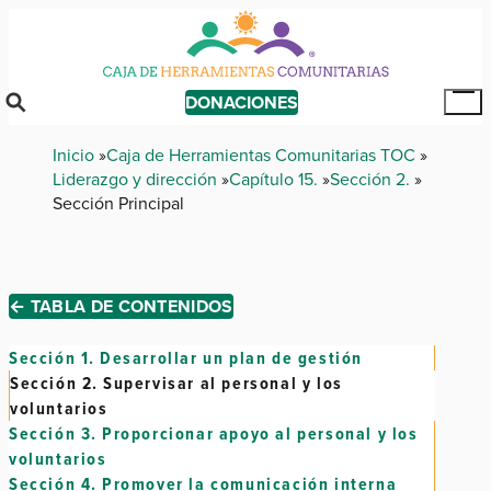
Skip
to
main
content
DONACIONES
Tog
Mai
Breadcrumb
Inicio
Caja de Herramientas Comunitarias TOC
Me
Liderazgo y dirección
Capítulo 15.
Sección 2.
Sección Principal
← TABLA DE CONTENIDOS
Sección 1.
Desarrollar un plan de gestión
Sección 2.
Supervisar al personal y los
voluntarios
Sección 3.
Proporcionar apoyo al personal y los
voluntarios
Sección 4.
Promover la comunicación interna