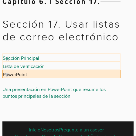
Capítulo 6. | Sección 17.
Sección 17. Usar listas
de correo electrónico
Sección Principal
Lista de verificación
PowerPoint
Una presentación en PowerPoint que resume los
puntos principales de la sección.
SPANISH
Inicio
Nosotros
Pregunte a un asesor