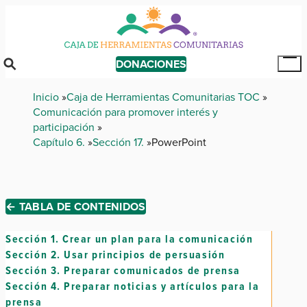
Skip
to
main
content
DONACIONES
Tog
Mai
Breadcrumb
Inicio
Caja de Herramientas Comunitarias TOC
Me
Comunicación para promover interés y
participación
Capítulo 6.
Sección 17.
PowerPoint
← TABLA DE CONTENIDOS
Sección 1.
Crear un plan para la comunicación
Sección 2.
Usar principios de persuasión
Sección 3.
Preparar comunicados de prensa
Sección 4.
Preparar noticias y artículos para la
prensa