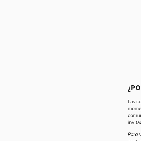
¿PO
Las c
momen
comun
invit
Para v