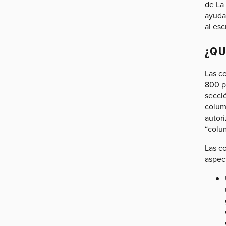
de La
ayuda
al esc
¿QU
Las co
800 pa
secció
column
autori
“colu
Las co
aspec