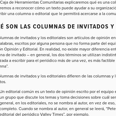
 Caja de Herramientas Comunitarias explicaremos qué es una colu
remos a reconocer cómo un texto puede ayudar a su organizació
ribir una columna o editorial que le permitirá acercarse a la comu
É SON LAS COLUMNAS DE INVITADOS Y 
lumnas de invitados y los editoriales son artículos de opinión en
labras, escritos por alguna persona que no forma parte del equip
n Opinión y Editorial. En realidad, no existe mayor diferencia ent
a de invitado – en general, los dos términos se utilizan indist
zada a escribir para el periódico más de una vez, es más factible
mna”.
lumnas de invitados y los editoriales difieren de las columnas y 
tos.
Un editorial común es un texto de opinión escrito por el equipo ed
un grupo que discute los temas y toma decisiones sobre cuál será 
general, en los editoriales, no se nombra al autor, en vez de eso,
completo. Cuando se nombra al autor, en general se leerá, “Pe
editorial del periódico Valley Times”, por ejemplo.