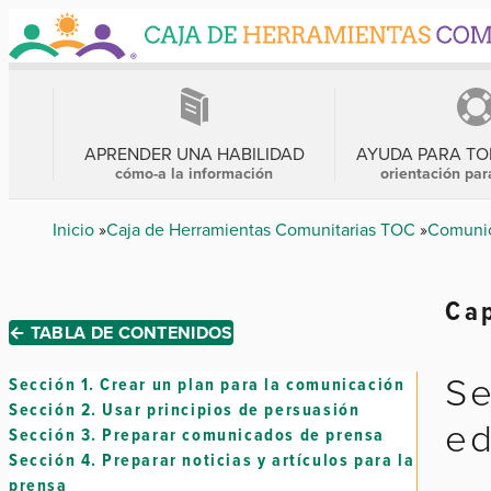
Skip
to
main
content
MENÚ
PRINCIPAL
APRENDER UNA HABILIDAD
AYUDA PARA T
cómo-a la información
orientación par
Breadcrumb
Inicio
Caja de Herramientas Comunitarias TOC
Comunic
Cap
← TABLA DE CONTENIDOS
Se
Sección 1.
Crear un plan para la comunicación
Sección 2.
Usar principios de persuasión
ed
Sección 3.
Preparar comunicados de prensa
Sección 4.
Preparar noticias y artículos para la
prensa