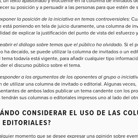
a, un texto apasionado y elocuente en la columna de invitados de
ecer su posición y a persuadir a las personas para que estén de 
xponer la posición de la iniciativa en temas controversiales:
Cua
e está poniendo en tela de juicio duramente, una columna de invi
lidad de explicar la justificación del punto de vista del esfuerzo 
eabrir el diálogo sobre temas que el público ha olvidado.
Si el p
o ha decaído, se puede utilizar la columna de invitados o un edit
 tema todavía está vigente, para añadir cualquier tipo informació
der el discurso público sobre el tema.
responder a los argumentos de los oponentes al grupo o iniciativ
de utilizar una columna de invitado o editorial. Algunas veces, l
sentantes de ambos lados publicar un tema candente con los pro
 tendrán sus columnas o editoriales impresos uno al lado del otr
ÁNDO CONSIDERAR EL USO DE LAS COL
 EDITORIALES?
alquier momento que se desee expresar una opinión sobre even