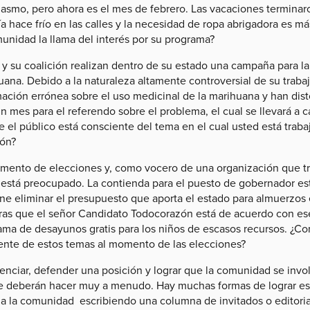
asmo, pero ahora es el mes de febrero. Las vacaciones terminaron
ía hace frío en las calles y la necesidad de ropa abrigadora es 
munidad la llama del interés por su programa?
y su coalición realizan dentro de su estado una campaña para la 
uana. Debido a la naturaleza altamente controversial de su traba
mación errónea sobre el uso medicinal de la marihuana y han dist
un mes para el referendo sobre el problema, el cual se llevará a 
 el público está consciente del tema en el cual usted está traba
ión?
mento de elecciones y, como vocero de una organización que trab
 está preocupado. La contienda para el puesto de gobernador es
e eliminar el presupuesto que aporta el estado para almuerzos e
ras que el señor Candidato Todocorazón está de acuerdo con es
ama de desayunos gratis para los niños de escasos recursos. ¿Co
ente de estos temas al momento de las elecciones?
enciar, defender una posición y lograr que la comunidad se invo
e deberán hacer muy a menudo. Hay muchas formas de lograr es
 a la comunidad escribiendo una columna de invitados o editorial