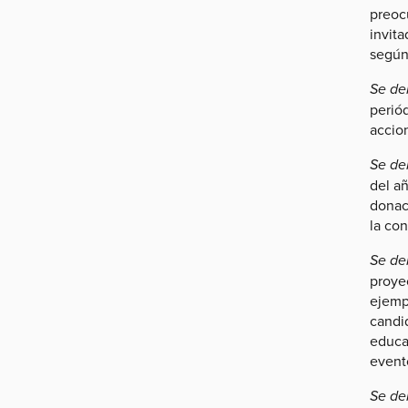
preoc
invit
según
Se de
periód
accion
Se de
del a
donac
la con
Se de
proye
ejempl
candi
educac
event
Se de