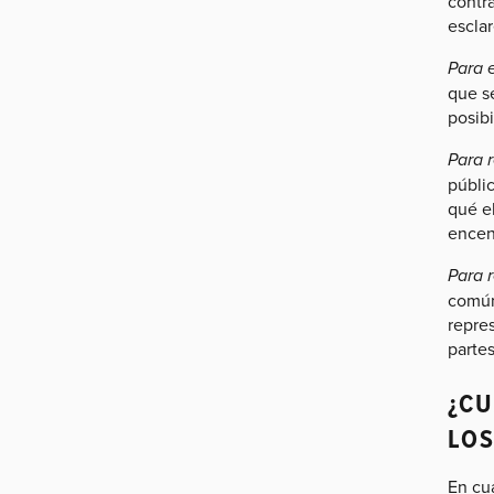
contr
esclar
Para e
que s
posibi
Para r
públic
qué el
encen
Para 
común 
repre
partes
¿CU
LOS
En cu