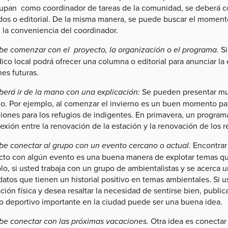
upan como coordinador de tareas de la comunidad, se deberá co
ados o editorial. De la misma manera, se puede buscar el moment
 la conveniencia del coordinador.
be comenzar con el proyecto, la organización o el programa.
Si
ico local podrá ofrecer una columna o editorial para anunciar la 
es futuras.
berá ir de la mano con una explicación:
Se pueden presentar mu
ño. Por ejemplo, al comenzar el invierno es un buen momento para
iones para los refugios de indigentes. En primavera, un programa
exión entre la renovación de la estación y la renovación de los r
be conectar al grupo con un evento cercano o actual.
Encontrar
cto con algún evento es una buena manera de explotar temas que
o, si usted trabaja con un grupo de ambientalistas y se acerca un
datos que tienen un historial positivo en temas ambientales. Si 
ión física y desea resaltar la necesidad de sentirse bien, publicar
o deportivo importante en la ciudad puede ser una buena idea.
be conectar con las próximas vacaciones.
Otra idea es conectar 