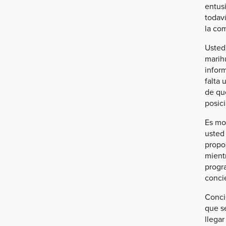
entusi
todav
la co
Usted 
marih
infor
falta 
de que
posic
Es mo
usted
propon
mient
progr
conci
Conci
que s
llegar