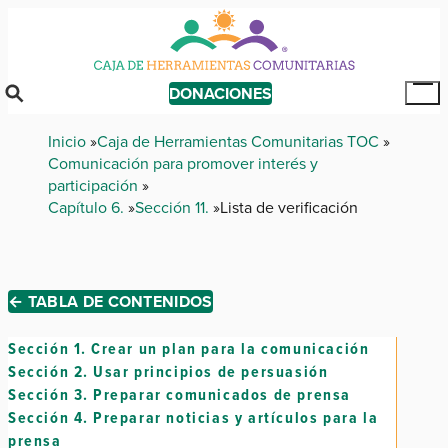
Skip
to
main
content
DONACIONES
Tog
Mai
Breadcrumb
Inicio
Caja de Herramientas Comunitarias TOC
Me
Comunicación para promover interés y
participación
Capítulo 6.
Sección 11.
Lista de verificación
← TABLA DE CONTENIDOS
Sección 1.
Crear un plan para la comunicación
Sección 2.
Usar principios de persuasión
Sección 3.
Preparar comunicados de prensa
Sección 4.
Preparar noticias y artículos para la
prensa