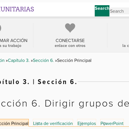
Search
OMAR ACCIÓN
CONECTARSE
a su trabajo
enlace con otros
la 
ión
Capítulo 3.
Sección 6.
Sección Principal
ítulo 3. | Sección 6.
cción 6. Dirigir grupos 
ción Principal
Lista de verificación
Ejemplos
PowerPoint