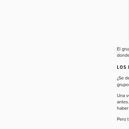
El gr
donde 
LOS 
¿Se d
grupo
Una v
antes
haber
Pero 