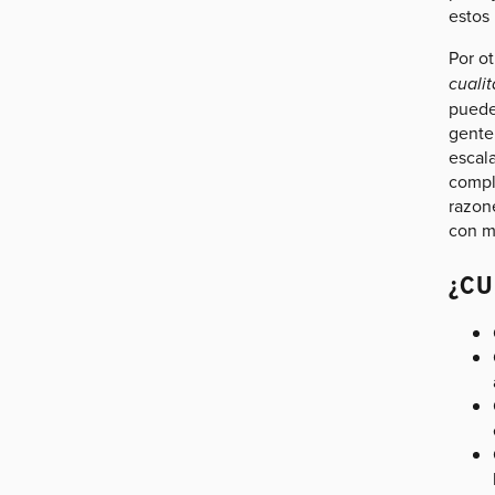
estos
Por o
cualit
puede
gente 
escal
compl
razone
con m
¿CU