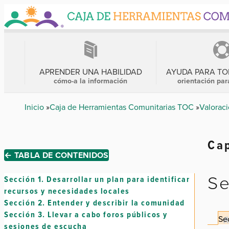
Skip
to
main
content
MENÚ
PRINCIPAL
APRENDER UNA HABILIDAD
AYUDA PARA T
cómo-a la información
orientación par
Breadcrumb
Inicio
Caja de Herramientas Comunitarias TOC
Valorac
Cap
← TABLA DE CONTENIDOS
Se
Sección 1.
Desarrollar un plan para identificar
recursos y necesidades locales
Sección 2.
Entender y describir la comunidad
Sección 3.
Llevar a cabo foros públicos y
Sec
sesiones de escucha