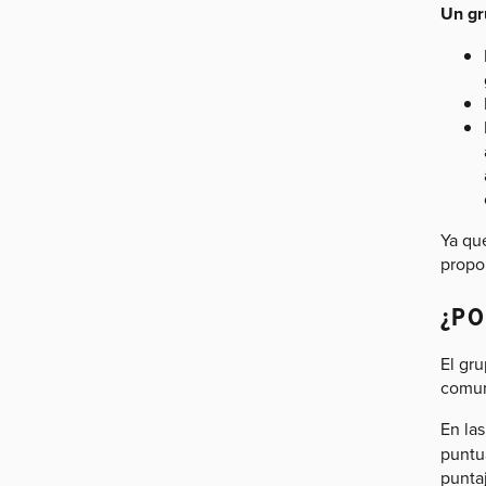
Un gr
Ya qu
propo
¿PO
El gr
comun
En las
puntu
punta