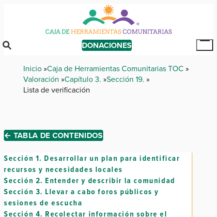
Skip
to
main
content
DONACIONES
Tog
Mai
Breadcrumb
Inicio
Caja de Herramientas Comunitarias TOC
Me
Valoración
Capítulo 3.
Sección 19.
Lista de verificación
← TABLA DE CONTENIDOS
Sección 1.
Desarrollar un plan para identificar
recursos y necesidades locales
Sección 2.
Entender y describir la comunidad
Sección 3.
Llevar a cabo foros públicos y
sesiones de escucha
Sección 4.
Recolectar información sobre el