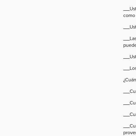
___Us
como 
___Ust
___Las
puede
___Us
___Los
¿Cuánd
___Cu
___Cu
___Cu
___Cu
prove