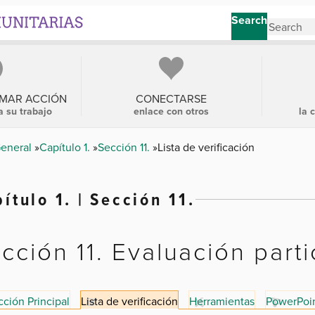
Search
OMAR ACCIÓN
CONECTARSE
a su trabajo
enlace con otros
la 
General
Capítulo 1.
Sección 11.
Lista de verificación
ítulo 1. | Sección 11.
cción 11. Evaluación parti
ción Principal
Lista de verificación
Herramientas
PowerPoi