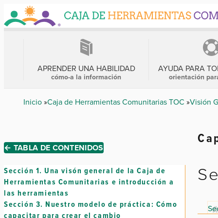
Skip
to
main
content
MENÚ
PRINCIPAL
APRENDER UNA HABILIDAD
AYUDA PARA T
cómo-a la información
orientación par
Breadcrumb
Inicio
Caja de Herramientas Comunitarias TOC
Visión 
Cap
← TABLA DE CONTENIDOS
Se
Sección 1.
Una visón general de la Caja de
Herramientas Comunitarias e introducción a
las herramientas
Sección 3.
Nuestro modelo de práctica: Cómo
Sec
capacitar para crear el cambio