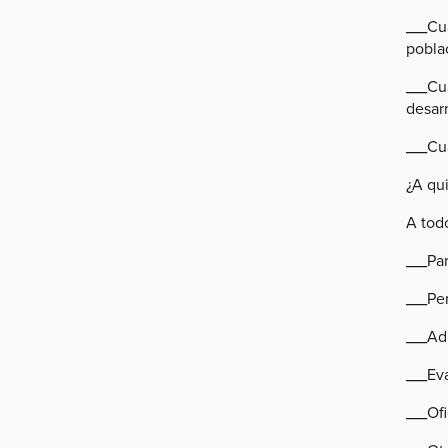
___Cu
pobla
___Cua
desarr
___Cu
¿A qui
A todo
___Par
___Per
___Ad
___Eva
___Of