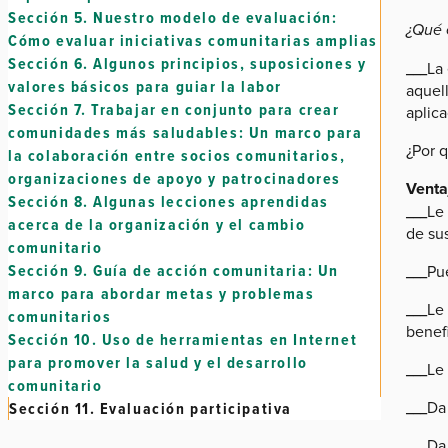
Sección 5.
Nuestro modelo de evaluación:
¿Qué 
Cómo evaluar iniciativas comunitarias amplias
Sección 6.
Algunos principios, suposiciones y
___La 
valores básicos para guiar la labor
aquell
Sección 7.
Trabajar en conjunto para crear
aplica
comunidades más saludables: Un marco para
¿Por q
la colaboración entre socios comunitarios,
organizaciones de apoyo y patrocinadores
Venta
Sección 8.
Algunas lecciones aprendidas
___Le 
acerca de la organización y el cambio
de sus
comunitario
Sección 9.
Guía de acción comunitaria: Un
___Pu
marco para abordar metas y problemas
___Le
comunitarios
benefi
Sección 10.
Uso de herramientas en Internet
para promover la salud y el desarrollo
___Le
comunitario
___Da
Sección 11.
Evaluación participativa
___Da 