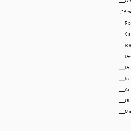
___Ot
¿Cómo
___Re
___Ca
___Ide
___Des
___De
___Re
___Ana
___Uti
___Ma