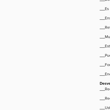
___Es
___En
___Re
___Mu
___Est
___Pue
___Fo
___En
Desve
___Re
___Req
___Us