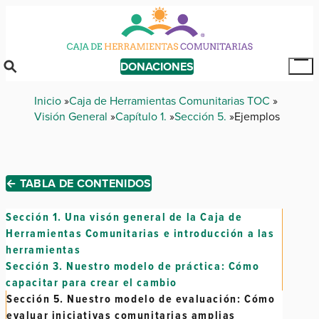
Skip
to
main
content
DONACIONES
Tog
Mai
Breadcrumb
Inicio
Caja de Herramientas Comunitarias TOC
Me
Visión General
Capítulo 1.
Sección 5.
Ejemplos
← TABLA DE CONTENIDOS
Sección 1.
Una visón general de la Caja de
Herramientas Comunitarias e introducción a las
herramientas
Sección 3.
Nuestro modelo de práctica: Cómo
capacitar para crear el cambio
Sección 5.
Nuestro modelo de evaluación: Cómo
evaluar iniciativas comunitarias amplias