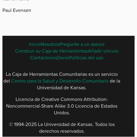
Paul Evensen
SPANISH
Inicio
Nosotros
Pregunte a un asesor
FOOTER
Construir su Caja de Herramientas
Añadir vínculo
MENU
Contáctenos
Done
Políticas del uso
La Caja de Herramientas Comunitarias es un servicio
del
Centro para la Salud y Desarrollo Comunitario
de la
Universidad de Kansas.
Licencia de Creative Commons Attribution-
Noncommercial-Share Alike 3.0 Licencia de Estados
Unidos.
© 1994-2025 La Universidad de Kansas. Todos los
derechos reservados​.