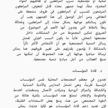
صحية أو مجتمعية. تسرب المراهقين أو تعاطيهم المواد
المخدرة، مثلاً، لهما جمهور محدّد قابل للتعرّض: المراهقون
المرشحون للتسرب أو المراهقون في ظروف مشجعة على
التعاطي. ومن أجل الوصول إلى هذا الجمهور، يجب أن
تكون رسالتكم موجّهة بشكل محدّد إلى المراهقين، ومُحاكَة
ربطاً بالنقاط التي يجدون أنها الأهم في الموضوع. من
الضروري تمكين المجموعة من حل المشكلات داخل
مجتمعها المحلي. غالباً ما يكون السبب الجزئي لفشل
رسائل التنمية المجتمعية هو أنّ الأشخاص الأكثر تأثراً
بالمشكلة لا يؤمنون بقدرتهم على تغيير ظروفهم. هنا يمكن
لرسالة مباشرة موجّهة إلى هذه المجموعة أن تمكّنها من
صنع العجائب من أجل مبادرة تنمية مجتمعيّة.
قادة المؤسسات
تجدون في معظم المجتمعات المحلية نفس المؤسسات
الرئيسية تقريباً، وهي تشمل المدارس والأندية الشبابية
والكشافة والمراكز الروحية وشركات الأعمال ومنظمات الخدمة
والحكومة والإعلام. تتمتّع هذه المؤسسات بكمّية هائلة من
النفوذ المجتمعي. من هنا، ومع بعض الاستثناءات القليلة،
فإن تجنيد دعم قادة المؤسسات هو فِكرة جديّدة. يمكن