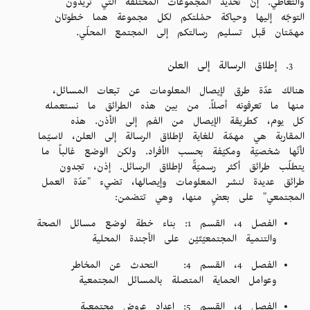
والتعاطي. إنّ تحديد المجموعات المختلفة التي تريدون
التوجّه إليها وحياكة حمْلتكم لكل مجموعة هما خطوتان
مهمّتان قبل تسليم رسالتكم إلى المجتمع المحلّي.
إطلاق الرسالة إلى العلن
هنالك عدّة طرق لإيصال المعلومات عن تبعات المسائل،
منها ما تعرفونه أصلاً. من بين هذه الطرائق ما نستعمله
كل يوم، كطريقة الإيصال من الفم إلى الأذن. هذه
المقاربة هي مهمّة للغاية لإطلاق الرسالة إلى العلن، لاسيّما
لأنّها شخصيّة ومكيّفة بحسب الأفراد. ولكن الوضع غالباً ما
يتطلّب طرائق أكثر رسميّةً لإطلاق الرسائل. إذن، تجدون
طرائق عديدة لنشر المعلومات وإيصالها، تضيء "عدّة العمل
المجتمعي" على بعضٍ منها، وهي تتضمن:
الفصل 4، القسم 1: بناء خطة لوضع مسائل الصحة
والتنمية المجتمعيّتَيْن على الأجندة المحلية
الفصل 4، القسم 4: التحدث عن المخاطر
وعوامل الحماية المتصلة بالمسائل المجتمعية
الفصل 4، القسم 5: إعداد عروض مجتمعية