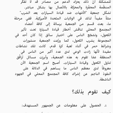
للمشكلة أنّ ذلك يحرّك الدعم من مصادر قد لا تفكّر
المنظّمة المحفّزة والمحرّكة بالاتّصال بها بشكل مباشر.
تشكّل جمعيّة "الأمّهات ضد قيادة السيارات بعد الشرب"
مثلاً مفيداً لذلك في الولايات المتّحدة الأميركيّة. ففي مرحلة
ما، بعث قسم من الجمعية برسالة إلى كافة أعضاء
المجتمع المحلي تناقش أخطار قيادة السيّارة تحت تأثير
الكحول، وتشجّع الناس على اختيار سائق إذا كان أحد في
المجموعة يشرب الكحول، كما وزّعت الجمعية منشورات
وشرائط حمر في أثناء لعبة كرة قدم. كانت تلك نشاطات
مفيدة لأنّها زادت الوعي لدى عدد أكبر من الناس في
المنطقة عمّا تقوم به هذه الجمعية، وأبرزت مسائل تَرافُق
تناول الكحول وقيادة السيّارات. أصبح اسم الجمعيّة الآن
معروفاً لدى معظم الناس ما يساهم في الدلالة على
النفوذ الناجم عن إشراك كافة المجتمع المحلي في الجهود
الناشطة.
كيف نقوم بذلك؟
الحصول على معلومات عن الجمهور المستهدف: