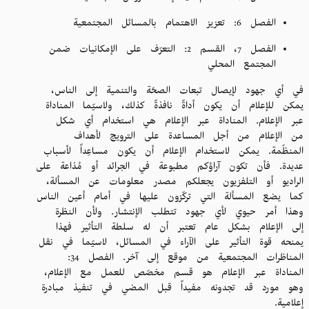
الفصل 6: تعزيز الاهتمام بالمسائل المجتمعية
الفصل 7، القسم 2: التعرّف على الإمكانيات ضمن
المجتمع المحلي
في أي جهود لإيصال تبعات الصحّة والتنمية إلى الناس،
يمكن للإعلام أن يكون أداةً نافذةً كذلك، ولاسيّما المناداة
عبر الإعلام. المناداة عبر الإعلام هي استخدام أي شكل
من الإعلام من أجل المساعدة على الترويج لأهداف
المنظّمة. يمكن لاستخدام الإعلام أن يكون مساعِداً لأسباب
عديدة. فأن تكون آراؤكم مطبوعة في الجرائد أو مُذاعة على
الراديو أو التلفزيون يجعلكم مصدر معلومات عن المسألة،
كما يضع المسألة التي تركّزون عليها في أمام أعين الناس
وهذا أمر حيوي لأي جهود تتطلب الإنتشار. ولأن النظرة
إلى الإعلام بشكل عام تعتبر أن له سلطة التأثير فهذا
يمنحه قوة التأثير على الآراء في المسائل، لاسيّما في نقل
المناظرات المجتمعية من موقع إلى آخر. الفصل 34:
المناداة عبر الإعلام هو قسم مخصّص للعمل مع الإعلام،
وهو مورد قد تجدونه مفيداً قبل المضي في تنفيذ مبادرة
إعلامية.