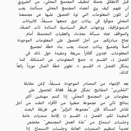
قبل الانطلاق بحملة لتثقيف المجتمع المحلّي، من الضروري
أن نفهم كيف يرى أعضاء المجتمع المحلي مسألتنا. يجب
أن تكون المعلومات التي نودّ الحصول عليها عن مجتمعنا
المحلي متوفّرة في بيانات جرى جمعها مسبقاً، كالبيانات
الديموغرافيّة، ووجهات النظر السياسية السائدة ذات الصلة،
والمواقف تجاه مسألة محدّدة، والعقبات المحتملة أمام
نجاح مبادرتكم. من أجل الحصول على المعلومات الموجودة
أصلاً وتجميع بيانات جديدة، يجب بناء خطّة لتجميع
المعلومات. تجدون أفكاراً سريعة ومفيدة حول ذلك في
الفصل 3، القسم 4: جمع المعلومات عن المشكلة. كما
يشكّل الفصل 6، القسم 1: تطوير خطّة اتّصال مورداً رائعاً
كذلك.
بعد الإنتهاء من المصادر الموجودة مسبقاً، لإغن مقابلة
"المُخْبرين" المفاتيح تشكّل طريقةً فعّالة للحصول على
معلومات عن المجتمع المحلّي. إذا كنتم مهتمّين أكثر
بنتائج تأتي من مجموعة صغيرة من الأفراد التقت من أجل
نقاش المسألة فإن "مجموعة التركيز" هي طريقة البحث
المفيدة لكم. الفصل 3، القسم 3: إقامة منتديات عامة
وجلسات استماع من "عدّة العمل المجتمعي" مخصّص
تحديداً لتنظيم المنتديات العامّة وجلسات الاستماع. إذا