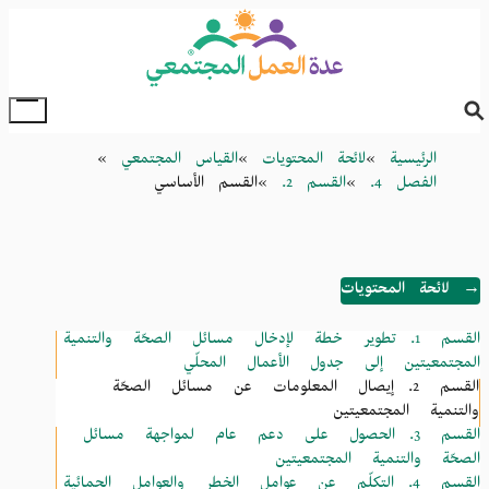
Skip
to
main
content
oggle
Main
Breadcrumb
الرئيسية
لائحة المحتويات
القياس المجتمعي
Menu
الفصل 4.
القسم 2.
القسم الأساسي
→ لائحة المحتويات
القسم 1.
تطوير خطة لإدخال مسائل الصحّة والتنمية
المجتمعيتين إلى جدول الأعمال المحلّي
القسم 2.
إيصال المعلومات عن مسائل الصحّة
والتنمية المجتمعيتين
القسم 3.
الحصول على دعم عام لمواجهة مسائل
الصحّة والتنمية المجتمعيتين
القسم 4.
التكلّم عن عوامل الخطر والعوامل الحمائية