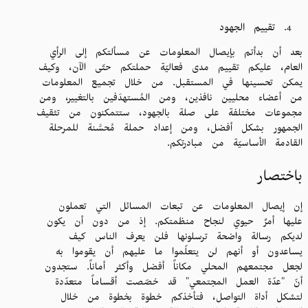
تقييم الجهود
بعد أن بدأتم بإيصال المعلومات عن مسألتكم إلى الرأي
العام، عليكم تقييم مدى فعاليّة حملتكم حتّى الآن، وكيف
يمكن تحسينها في المستقبل. من خلال تجميع المعلومات
من أعضاء محليين نافذين، ومن المُستهدَفين بالتغيير، ومن
مجموعات مختلفة على صلة بالجهود، ستتمكنون من تثقيف
الجمهور بشكل أفضل، ومن إعداد حملة مُحسَّنة للمرحلة
القادمة الأساسيّة من مبادرتكم.
باختصار
إن إيصال المعلومات عن تبعات المسائل التي تعملون
عليها أمرٌ حيوي لنجاح منظمتكم. إذ من دون أن يكون
لديكم رسالة واضحة ترسلونها فلن يعرف الناس كيف
يساعدون أو أنهم لن يتعلّموا ما عليهم أن يقوموا به
لجعل مجتمعهم المحلي مكاناً أفضل وأكثر أماناً. ستجدون
أنّ "عدّة العمل المجتمعي" قد خصّصت أقساماً متعدّدة
لتشكل أداة التواصل، فتأخذكم خطوة بخطوة من خلال