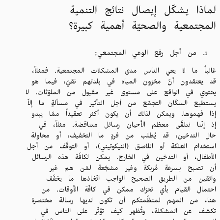
لماذا يشكّل إيصال نتائج التنمية
المجتمعية والصحيّة أهمية كبيرة؟
من أجل رفع الوعي المجتمعي:
غالباً ما لا يعي الناس مدى المشكلات المجتمعية. فمثلاً،
قد يعتقدون أنّ مخزون المياه في بلدتهم نقيّ، فيما هو
يحتوي في الواقع على مستوى غير مقبول من الملوّثات. لا
يستطيع السكّان التجمّع من أجل التأثير في مسألةٍ ما إلاّ
إذا فهموها. ويمكن لذلك أن يكون أكثر تعقيداً ممّا يبدو
إذ إنّنا نتلقّى معظم الأحيان رسائل متناقضة. مثلاً، في
حال التدخين، قد يُطلب من فردٍ ما التخفيف، أو محاولة
استخدام العلكة أو اللاصق (النيكوتيني)، أو التوقّف من أجل
الأطفال، أو التدخين في الخارج. يمكن لكافّة هذه الرسائل
أن تصبح بسرعة مُربكة وغير مشجّعة لمَن هم غير
واثقين من الطريق الصحيح الواجب اتّخاذها ما يخفّف
احتمال القيام بأي تحرّك ممكن في كافّة الأوقات. من
هنا، من المهم لمنظّمتكم أن تكون لديها رسالة مختصرة
تكشف عن المشكلة، وتُظهر كيف تؤثّر على الناس في