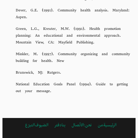
Dever, G.E. (1991). Community health analysis. Maryland:
Aspen.
Green, L.G., Kreuter, M.W. (1991). Health promotion
planning: An educational and environmental approach.
Mountain View, CA: Mayfield Publishing.
Minkler, M. (1997). Community organizing and community
building for health. New
Brunswick, NJ: Rutgers.
National Education Goals Panel (1994). Guide to getting
out your message.
الرئيسية
من نحن:
ARABIC
الاتًصال بنا
دفتر الضيوف
التبرّع
FOOTER