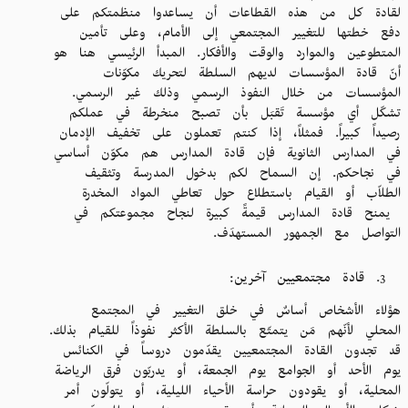
لقادة كل من هذه القطاعات أن يساعدوا منظمتكم على
دفع خطتها للتغيير المجتمعي إلى الأمام، وعلى تأمين
المتطوعين والموارد والوقت والأفكار. المبدأ الرئيسي هنا هو
أنّ قادة المؤسسات لديهم السلطة لتحريك مكوّنات
المؤسسات من خلال النفوذ الرسمي وذلك غير الرسمي.
تشكّل أي مؤسسة تَقبَل بأن تصبح منخرطة في عملكم
رصيداً كبيراً. فمثلاً، إذا كنتم تعملون على تخفيف الإدمان
في المدارس الثانوية فإن قادة المدارس هم مكوّن أساسي
في نجاحكم. إن السماح لكم بدخول المدرسة وتثقيف
الطلاّب أو القيام باستطلاع حول تعاطي المواد المخدرة
يمنح قادة المدارس قيمةً كبيرة لنجاح مجموعتكم في
التواصل مع الجمهور المستهدَف.
قادة مجتمعيين آخرين:
هؤلاء الأشخاص أساسٌ في خلق التغيير في المجتمع
المحلي لأنّهم مَن يتمتّع بالسلطة الأكثر نفوذاً للقيام بذلك.
قد تجدون القادة المجتمعيين يقدّمون دروساً في الكنائس
يوم الأحد أو الجوامع يوم الجمعة، أو يدربّون فرق الرياضة
المحلية، أو يقودون حراسة الأحياء الليلية، أو يتولّون أمر