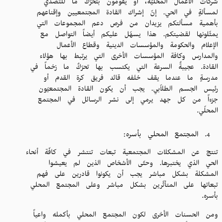
شركات الأعمال المحليّة، أو يقومون بتحرّك ما للتصدّي
لمسألةٍ في الحي. إنّ إشراك القادة المجتمعيين وإقناعهم
بأهمية مسألتكم يزيدان من فرص دعم المجموعات التي
يمثّلونها لقضيتكم. هذا يسهّل عليكم أيضاً التواصل مع
الإعلام والحكومة والمؤسسات الدينية وقطاع الأعمال
والمدارس وكافة المؤسسات الأخرى التي يرتبط بها هؤلاء
القادة. عجيبةٌ السرعة التي يكتسب بها تحرّكٌ ما زخماً في
مدرسةٍ ما عندما يقف خلفه قائد فريق كرة القدم أو
رئيس الجسم الطلاّبي. يجب أن يكون القادة المجتمعيّون
جزءاً من كل جهد يرمي إلى نشر الرسائل في المجتمع
المحلّي.
المجتمع المحلي بأسره:
تنتج عن المشكلات المجتمعية تبعات تنتشر في كافّة أنحاء
الحي الذي يختبرها. وحتّى الأشخاص الذين لم يعيشوا
المشكلة بشكل مباشر يجب أن يكونوا قادرين على فهم
تبعاتها على المتأثّرين بشكل مباشر وعلى المجتمع المحلي
بأسره.
ومن الحسنات الأخرى لكون المجتمع المحلي بأكمله واعياً