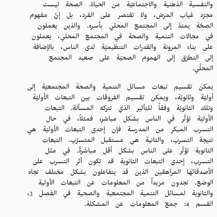
والنفسية الذهنية والاجتماعيّة من الحياة. الصحة ليست
مجرّد غياب المرض، ولا تقتصر على الفرد، بل إنّ مفهوم
الصحّة يمتدّ إلى المجتمع المحلي بأسره. والذين يعملون
في مجالات التنمية والصحة في المجتمع المحلي، يعملون
على بناء المرونة والقدرات التنظيميّة لدى الناس، بالإضافة
إلى التطرّق إلى الهموم الصحيّة على صعيد المجتمع
المحلّي.
يمكن تقسيم تبعات مسائل التنمية والصحة المجتمعيّة إلى
أوليّة وثانويّة، ويمكن تقسيم الفروقات بين التبعات الأوليّة
وتلك الثانويّة وفقاً للتأثير الذي تتركه المسألة. التبعات
الأوليّة تؤثّر في الناس بشكل مباشر، فمثلاً، في حال
التسرب المبكر من المدرسة فإن إحدى التبعات الأوليّة هي
نتيجة التسرب، والثانية هي مستقبل المتسرِّب. التبعات
الثانوية تؤثّر على الناس بشكل أقل مباشَرةً. في مثَل
التسرب، إحدى التبعات الثانوية قد تكون أثر التسرب على
الأصدقائها المراهقين الذين قد يتفاعلون بشكل مختلف تجاه
الوضع. تجدون مزيداً من المعلومات عن التبعات الأولية
والثانوية لمسائل التنمية المجتمعية والصحية في الفصل 3،
القسم 4: جمع المعلومات عن المشكلة.