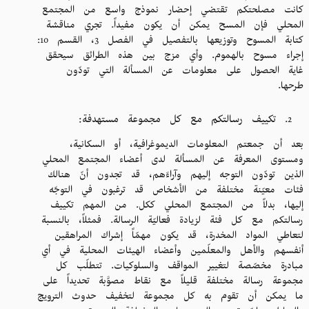
كانت مصلحتكم تقتضي إحضار نموذج واسع من المجتمع
المحلي فإن المسح يمكن أن يكون مفيداً. تجري مناقشة
كتابة المسوح وتوزيعها بالتفصيل في الفصل 3، القسم 10:
إجراء مسوح بالهموم. وأي مزج بين هذه الطرائق سيحقق
غاية الحصول على معلومات عن المسألة التي تودّون
طرحها.
تكييف رسالتكم مع كل مجموعة مستهدفة:
بعد أن جمعتم المعلومات الديموغرافية، أو السكانية،
ومستوى المعرفة عن المسألة لدى أعضاء المجتمع المحلي
الذين تودّون التوجه إليهم وآراءَهم، قد تجدون أنّ هنالك
فئات معيّنة مختلفة من الأشخاص قد ترغبون في التوجّه
إليها، بدلاً من المجتمع المحلي ككل. من المهم تكييف
رسالتكم مع كل فئة لزيادة فعاليّة الرسالة. فمثلاً، بالنسبة
لتعاطي المواد المخدرة، قد يكون مهمّاً إشراك المراهقين
أنفسهم والأهل والمعلّمين وأعضاء الهيئات المحلية في أي
مبادرة مخصّصة لتغيير المواقف والسلوكيات. تتطلّب كل
مجموعة رسالة مختلفة قليلاً مع نقاط مصوَّبة تحديداً على
ما يمكن أن تقوم به كل مجموعة لتخفيف حدوث الترويج