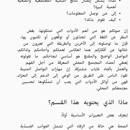
لماذا يشكّل إيصال نتائج التنمية المجتمعية والصحيّة
أهمية كبيرة؟
إلى مَن نوصِل المعلومات؟
كيف نقوم بذلك؟
إنّ صوتكم هو من أهم الأدوات التي تملكونها. بغض
النظر عن اللغة التي تتحدّثون أو توقّعون أو تكتبون بها،
فإنّ ما توصلونه إلى الآخرين والطريقة التي تعبّرون من
خلالها عن أفكاركم هما انعكاس لعملكم وأحلامكم ولذاتكم.
التواصل الواضح والمقنع هو أساسي لنجاحكم. ما تقولونه
يُعطي أعضاء المجتمع المحلي المعرفة من أجل الفهم
والعمل باتّجاه غايات مشتركة. إنّ مهارات التواصل المتينة
تقود الناس على الطريق من الوعي إلى الدعم إلى التحرّك.
فهي من أوائل الأدوات التي يجب أن تتملّكوها لتحسين
مجتمعكم المحلي.
ماذا الذي يحتويه هذا القسم؟
لِنعرّف بعض التعبيرات الأساسيّة أوّلاً:
الصحة هي حالة من الرفاه التي تشمل الجوانب الجسدّية