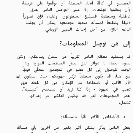
المعنيين في كافّة أنحاء المنطقة أن يوقّعوا على عريضة
وأن ينظموا تجمّعات. إذا مس التواصل الناس بطرق
عاطفية ومنطقية فسيَتْبع المتطوعون. وعليه، فإنّ تصويراً
دقيقاً ومُقنعاً لمسألة صحيّة مجتمعيّة يمكن أن يجلب
الدعم اللازم من أجل إحداث التغيير الإيجابي.
إلى مَن نوصِل المعلومات؟
قد يستفيد معظم الناس تقريباً من سماع رسالتكم، ولكن
لسوء الحظ، لا تتوافر لدى بعض المنظمات الموارد ولا
الوقت للوصول إلى كل عضو في المجتمع المحلّي فرديّاً.
من هنا، قد يكون منطقيّاً تركيز جهودكم حيث سيكون لها
الأثر الأكبر، أو الاستفادة قدر الإمكان من كل نقطة عرق
تصب في الجهود - إذا كنّا نريد أن نستخدم "كليشيه".
بعض المجموعات التي قد تودّون التفكير في إشراكها
تشمل:
الأشخاص الأكثر تأثراً بالمسألة:
بعض الناس يتأثر بشكل أكبر بكثير من آخرين بأي مسألة