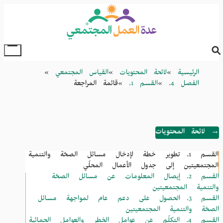
Skip
to
main
content
oggle
Main
Breadcrumb
الرئيسية
لائحة المحتويات
القياس المجتمعي
Menu
الفصل 4.
القسم 1.
قائمة المراجعة
→ لائحة المحتويات
القسم 1.
تطوير خطة لإدخال مسائل الصحّة والتنمية
المجتمعيتين إلى جدول الأعمال المحلّي
القسم 2.
إيصال المعلومات عن مسائل الصحّة
والتنمية المجتمعيتين
القسم 3.
الحصول على دعم عام لمواجهة مسائل
الصحّة والتنمية المجتمعيتين
القسم 4.
التكلّم عن عوامل الخطر والعوامل الحمائية