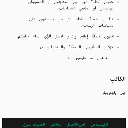
تجدون "بطلاً" من بين المشرّعين أو المسؤولين
الرسميين أو صانعي السياسات.
تنظمون حملة مناداة لدى من يسيطرون على
السياسات الرسمية.
تديرون حملة إعلام وإعلان لجعل الرأي العام خلفكم.
تحرّكون المتأثرين بالمسألة والمنخرطين بها.
______ تتابعون ما تقومون به.
الکاتب
فِيلْ رابيْنوفِيتْز
الرئيسية
من نحن:
ARABIC
الاتًصال بنا
دفتر الضيوف
التبرّع