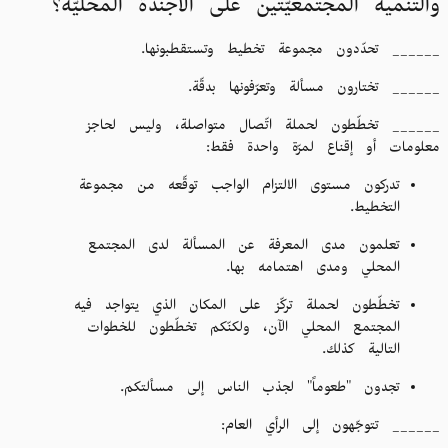
والتنمية المجتمعيّتين على الأجندة المحليّة؟
______ تحدّدون مجموعة تخطيط وتستقطبونها.
______ تختارون مسألة وتعرّفونها بدقّة.
______ تخطّطون لحملة اتّصال متواصلة، وليس لحاجز
معلومات أو إقناع لمرّة واحدة فقط:
تدركون مستوى الالتزام الواجب توقّعه من مجموعة
التخطيط.
تعلمون مدى المعرفة عن المسألة لدى المجتمع
المحلي ومدى اهتمامه بها.
تخطّطون لحملة تركّز على المكان الذي يتواجد فيه
المجتمع المحلي الآن، ولكنّكم تخطّطون للخطوات
التالية كذلك.
تجدون "طعوماً" لجذب الناس إلى مسألتكم.
______ تتوجّهون إلى الرأي العام: