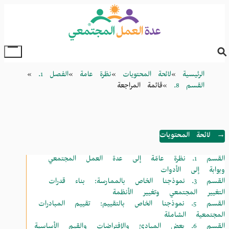
Skip
to
main
content
oggle
Main
Breadcrumb
الرئيسية
لائحة المحتويات
نظرة عامة
الفصل 1.
Menu
القسم 8.
قائمة المراجعة
→ لائحة المحتويات
القسم 1.
نظرة عامّة إلى عدة العمل المجتمعي
وبوابة إلى الأدوات
القسم 3.
نموذجنا الخاص بالممارسة: بناء قدرات
التغيير المجتمعي وتغيير الأنظمة
القسم 5.
نموذجنا الخاص بالتقييم: تقييم المبادرات
المجتمعية الشاملة
القسم 6.
بعض المبادئ والإفتراضات والقيم الأساسية