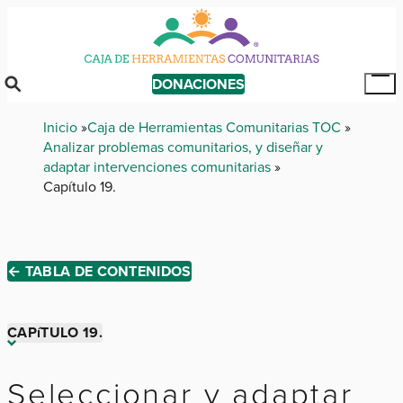
Skip
to
main
content
DONACIONES
Tog
Mai
Breadcrumb
Inicio
Caja de Herramientas Comunitarias TOC
Me
Analizar problemas comunitarios, y diseñar y
adaptar intervenciones comunitarias
Capítulo 19.
← TABLA DE CONTENIDOS
CAPíTULO 19.
Capítulo 1.
Seleccionar y adaptar