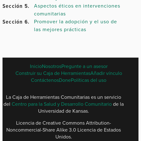
Sección 5.
Aspectos éticos en intervenciones
Capítulo
comunitarias
6.
Sección 6.
Promover la adopción y el uso de
las mejores prácticas
Capítulo
7.
Capítulo
SPANISH
Inicio
Nosotros
Pregunte a un asesor
8.
FOOTER
Construir su Caja de Herramientas
Añadir vínculo
MENU
Contáctenos
Done
Políticas del uso
La Caja de Herramientas Comunitarias es un servicio
del
Centro para la Salud y Desarrollo Comunitario
de la
Universidad de Kansas.
Capítulo
10.
Licencia de Creative Commons Attribution-
Noncommercial-Share Alike 3.0 Licencia de Estados
Unidos.