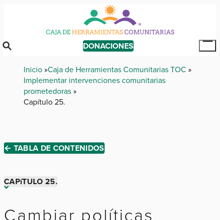
Skip
to
main
content
DONACIONES
Tog
Mai
Breadcrumb
Inicio
Caja de Herramientas Comunitarias TOC
Me
Implementar intervenciones comunitarias
prometedoras
Capítulo 25.
← TABLA DE CONTENIDOS
CAPíTULO 25.
Capítulo 1.
Cambiar políticas