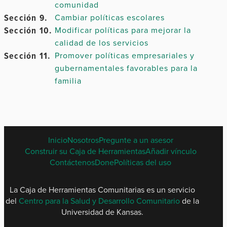
comunidad
Capítulo
Sección 9.
Cambiar políticas escolares
6.
Sección 10.
Modificar políticas para mejorar la
calidad de los servicios
Sección 11.
Promover políticas empresariales y
Capítulo
7.
gubernamentales favorables para la
familia
Capítulo
8.
SPANISH
Inicio
Nosotros
Pregunte a un asesor
FOOTER
Construir su Caja de Herramientas
Añadir vínculo
MENU
Contáctenos
Done
Políticas del uso
Capítulo
La Caja de Herramientas Comunitarias es un servicio
10.
del
Centro para la Salud y Desarrollo Comunitario
de la
Universidad de Kansas.