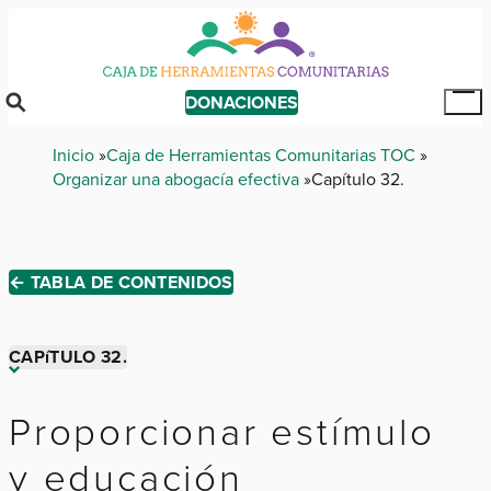
Skip
to
main
content
DONACIONES
Tog
Mai
Breadcrumb
Inicio
Caja de Herramientas Comunitarias TOC
Me
Organizar una abogacía efectiva
Capítulo 32.
← TABLA DE CONTENIDOS
CAPíTULO 32.
Capítulo 1.
Proporcionar estímulo
y educación
Capítulo 2.