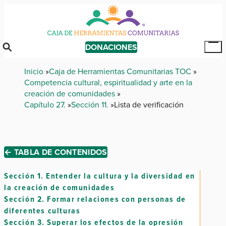
Skip
to
main
content
DONACIONES
Tog
Mai
Breadcrumb
Inicio
Caja de Herramientas Comunitarias TOC
Me
Competencia cultural, espiritualidad y arte en la
creación de comunidades
Capítulo 27.
Sección 11.
Lista de verificación
← TABLA DE CONTENIDOS
Sección 1.
Entender la cultura y la diversidad en
la creación de comunidades
Sección 2.
Formar relaciones con personas de
diferentes culturas
Sección 3.
Superar los efectos de la opresión