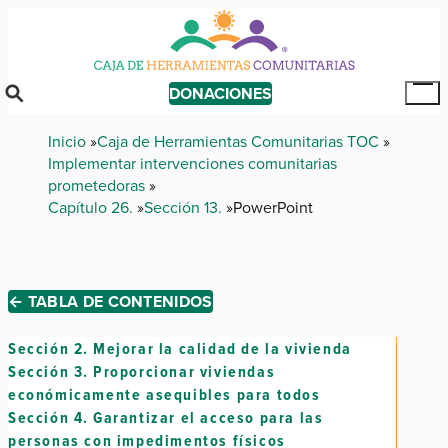
Skip
to
main
content
DONACIONES
Tog
Mai
Breadcrumb
Inicio
Caja de Herramientas Comunitarias TOC
Me
Implementar intervenciones comunitarias
prometedoras
Capítulo 26.
Sección 13.
PowerPoint
← TABLA DE CONTENIDOS
Sección 2.
Mejorar la calidad de la vivienda
Sección 3.
Proporcionar viviendas
económicamente asequibles para todos
Sección 4.
Garantizar el acceso para las
personas con impedimentos físicos