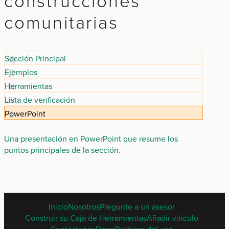
construcciones
comunitarias
Sección Principal
Ejemplos
Herramientas
Lista de verificación
PowerPoint
Una presentación en PowerPoint que resume los
puntos principales de la sección.
SPANISH
Inicio
Nosotros
Pregunte a un asesor
FOOTER
Construir su Caja de Herramientas
Añadir vínculo
MENU