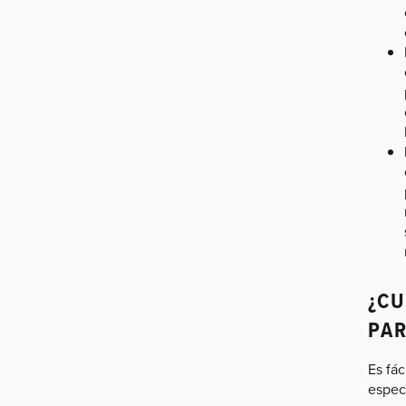
¿CU
PAR
Es fác
especi