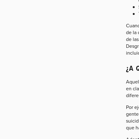
Cuand
de la
de la
Desgr
inclu
¿A 
Aquel
en cla
difer
Por ej
gente
suici
que ha