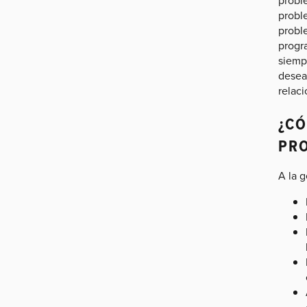
proble
proble
progr
siempr
desea
relaci
¿CÓ
PR
A la g