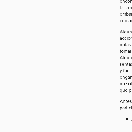
encon
la fam
embar
cuidad
Algun
accion
notas 
tomar
Algun
senta
y fác
engan
no sol
que p
Antes 
partic