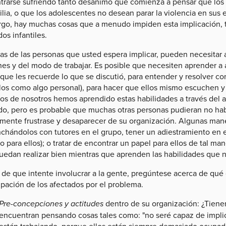
trarse sufriendo tanto desánimo que comienza a pensar que los p
ilia, o que los adolescentes no desean parar la violencia en sus e
go, hay muchas cosas que a menudo impiden esta implicación, ta
os infantiles.
as de las personas que usted espera implicar, pueden necesitar 
es y del modo de trabajar. Es posible que necesiten aprender a a
que les recuerde lo que se discutió, para entender y resolver conf
los como algo personal), para hacer que ellos mismo escuchen y 
os de nosotros hemos aprendido estas habilidades a través del a
do, pero es probable que muchas otras personas pudieran no hab
ilmente frustrase y desaparecer de su organización. Algunas man
chándolos con tutores en el grupo, tener un adiestramiento en 
o para ellos); o tratar de encontrar un papel para ellos de tal m
uedan realizar bien mientras que aprenden las habilidades que n
de que intente involucrar a la gente, pregúntese acerca de qué o
ipación de los afectados por el problema.
Pre-concepciones y actitudes
dentro de su organización: ¿Tienen
encuentran pensando cosas tales como: "no seré capaz de implic