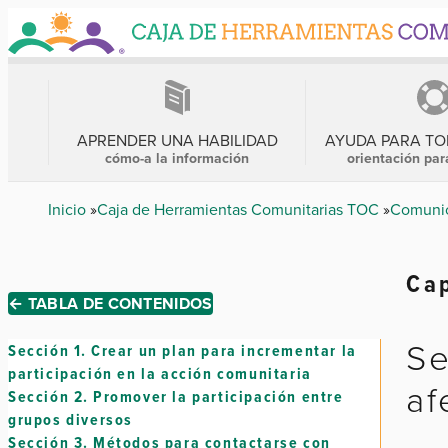
Skip
to
main
content
MENÚ
PRINCIPAL
APRENDER UNA HABILIDAD
AYUDA PARA T
cómo-a la información
orientación par
Breadcrumb
Inicio
Caja de Herramientas Comunitarias TOC
Comunic
Cap
← TABLA DE CONTENIDOS
Se
Sección 1.
Crear un plan para incrementar la
participación en la acción comunitaria
af
Sección 2.
Promover la participación entre
grupos diversos
Sección 3.
Métodos para contactarse con