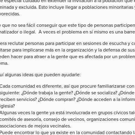
e especial cuidado en extender la invitación a la población que
iminada y excluida. Esto incluye llegar a poblaciones minoritar
vorecidas.
 que no sea fácil conseguir que este tipo de personas participen
atizador o ilegal. A veces el problema en sí mismo es una barrer
era reclutar personas para participar en sesiones de escucha y c
tarse para implicarse más en la organización y la defensa de su
eden hacer para atraer a la gente que es afectada por un problem
ema.
uí algunas ideas que pueden ayudarle:
Cada comunidad es diferente, así que procure familiarizarse con
siguiente: ¿Dónde trabaja la gente? ¿Dónde se socializa? ¿Dónd
reciben servicios? ¿Dónde compran? ¿Dónde acceden a la informa
Iglesia?
Algunas veces la gente ya está involucrada en grupos cívicos ta
comités de asesoría, consejo de vecinos, organizaciones comunit
asociaciones de mejora vecinales.
Puede encontrar lo que ya existe en la comunidad contactando la