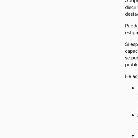
Adopt
discr
desfa
Puede
estigm
Si esp
capaci
se pu
probl
He aq