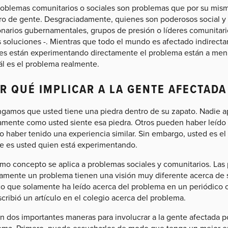
roblemas comunitarios o sociales son problemas que por su mism
o de gente. Desgraciadamente, quienes son poderosos social y
onarios gubernamentales, grupos de presión o líderes comunitar
s soluciones -. Mientras que todo el mundo es afectado indirect
es están experimentando directamente el problema están a menu
ál es el problema realmente.
R QUÉ IMPLICAR A LA GENTE AFECTAD
gamos que usted tiene una piedra dentro de su zapato. Nadie a
amente como usted siente esa piedra. Otros pueden haber leído a
o haber tenido una experiencia similar. Sin embargo, usted es el 
e es usted quien está experimentando.
smo concepto se aplica a problemas sociales y comunitarios. La
tamente un problema tienen una visión muy diferente acerca de 
ico que solamente ha leído acerca del problema en un periódico 
cribió un artículo en el colegio acerca del problema.
en dos importantes maneras para involucrar a la gente afectada p
ema. Primero, puede escucharlos de modo que tenga un mejor en