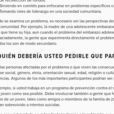
de recolección de fondos.
Sirviendo en comités para enfocarse en problemas específicos o 
Tomando roles de liderazgo en una sociedad comunitaria.
o se examina un problema, es necesario ver las perspectivas des
 comunidad. Por ejemplo, la madre de una adolescente embarazad
s que tiene su hija, aun cuando el problema del embarazo adoles
aciadamente, la gente que experimenta directamente el problema
idos los son de modo secundario.
QUIÉN DEBERÍA USTED PEDIRLE QUE PA
las personas afectadas por el problema o que viven las consec
se social, género, etnia, orientación sexual, edad, religión o cult
encias. Algunos de los más importantes participantes podrían ser
emplo, si usted trabaja en un programa de prevención contra el su
 joven como sea posible. Debe involucrar también a gente que h
dio de un joven, tales como amigos o miembros de la familia de 
n sobrevivido a intentos suicidas.