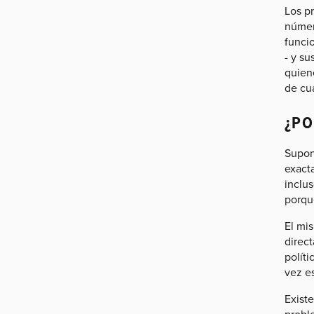
Los p
númer
funci
- y su
quien
de cu
¿PO
Supon
exact
inclus
porqu
El mi
direc
polít
vez es
Exist
probl