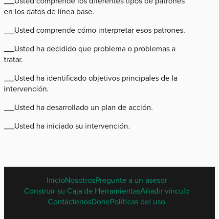
___Usted comprende los diferentes tipos de patrones
en los datos de línea base.
___Usted comprende cómo interpretar esos patrones.
___Usted ha decidido que problema o problemas a
tratar.
___Usted ha identificado objetivos principales de la
intervención.
___Usted ha desarrollado un plan de acción.
___Usted ha iniciado su intervención.
SPANISH
Inicio
Nosotros
Pregunte a un asesor
FOOTER
Construir su Caja de Herramientas
Añadir vínculo
MENU
Contáctenos
Done
Políticas del uso