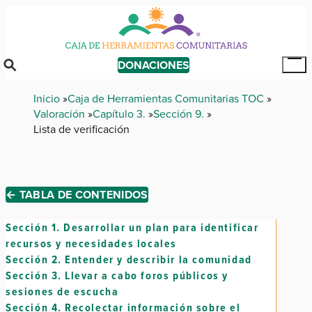
Skip
to
main
content
DONACIONES
Tog
Mai
Breadcrumb
Inicio
Caja de Herramientas Comunitarias TOC
Me
Valoración
Capítulo 3.
Sección 9.
Lista de verificación
← TABLA DE CONTENIDOS
Sección 1.
Desarrollar un plan para identificar
recursos y necesidades locales
Sección 2.
Entender y describir la comunidad
Sección 3.
Llevar a cabo foros públicos y
sesiones de escucha
Sección 4.
Recolectar información sobre el