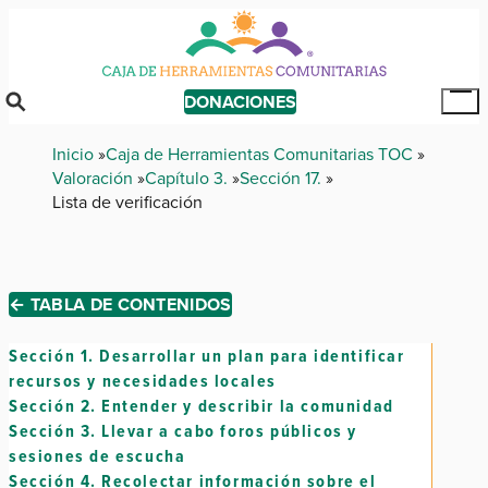
Skip
to
main
content
DONACIONES
Tog
Mai
Breadcrumb
Inicio
Caja de Herramientas Comunitarias TOC
Me
Valoración
Capítulo 3.
Sección 17.
Lista de verificación
← TABLA DE CONTENIDOS
Sección 1.
Desarrollar un plan para identificar
recursos y necesidades locales
Sección 2.
Entender y describir la comunidad
Sección 3.
Llevar a cabo foros públicos y
sesiones de escucha
Sección 4.
Recolectar información sobre el