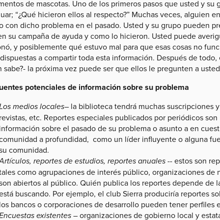
imentos de mascotas. Uno de los primeros pasos que usted y su 
guar; “¿Qué hicieron ellos al respecto?” Muchas veces, alguien e
do con dicho problema en el pasado. Usted y su grupo pueden pr
 en su campaña de ayuda y como lo hicieron. Usted puede averig
onó, y posiblemente qué estuvo mal para que esas cosas no func
dispuestas a compartir toda esta información. Después de todo, 
n sabe?- la próxima vez puede ser que ellos le pregunten a usted
uentes potenciales de información sobre su problema
Los medios locales
– la biblioteca tendrá muchas suscripciones y
revistas, etc. Reportes especiales publicados por periódicos so
información sobre el pasado de su problema o asunto a en cuest
comunidad a profundidad, como un líder influyente o alguna fu
su comunidad.
Artículos, reportes de estudios, reportes anuales
-- estos son re
tales como agrupaciones de interés público, organizaciones de n
son abiertos al público. Quién publica los reportes depende de l
está buscando. Por ejemplo, el club Sierra produciría reportes s
los bancos o corporaciones de desarrollo pueden tener perfile
Encuestas existentes
– organizaciones de gobierno local y estat