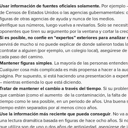
Usar información de fuentes oficiales solamente.
Por ejemplo –
de Censos de Estados Unidos o las agencias gubernamentales: o
figuras de otras agencias de ayuda y nunca de los medios.
Verifique sus números, luego vuelva a revisarlos. Solo se necesita
oponentes que tiren su argumento por la ventana y cortar la cred
Si es posible, no confíe en “expertos” exteriores para analizar
servirá de mucho si no puede explicar de donde salieron todas las
contratar a alguien (por ejemplo, un colegio local), asegúrese d
cada paso del camino.
Mantener figuras simples
. La mayoría de las personas entenderá
Cualquier cosa más complicada es más propensa a hacer a la audi
página. Por supuesto, si está haciendo una presentación a expe
– mientras entienda lo que está diciendo.
Tratar de mantener el cambio a través del tiempo
. Si su probl
que cambian (como el aumento de la contaminación, la falta de ho
tiempo como le sea posible, en un periodo de años. Una buena 
tiempo estén separados por al menos cinco años.
Use la información más reciente que pueda conseguir
. No va 
una lectura dramática basada en figuras de hace ocho años. Si no
que utiliza son de uno o dos años de antigüedad, asegúrese de i