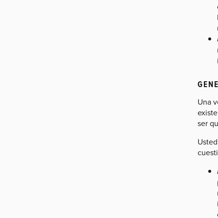
GENE
Una v
exist
ser q
Usted
cuest