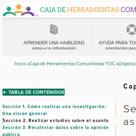
Skip
to
main
content
MENÚ
PRINCIPAL
APRENDER UNA HABILIDAD
AYUDA PARA T
cómo-a la información
orientación par
Breadcrumb
Inicio
Caja de Herramientas Comunitarias TOC
Organiz
Cap
← TABLA DE CONTENIDOS
Se
Sección 1.
Cómo realizar una investigación:
Una visión general
as
Sección 2.
Realizar estudios sobre el asunto
Sección 3.
Recolectar datos sobre la opinión
pública