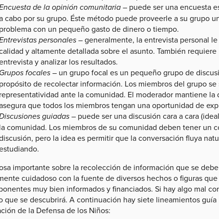
Encuesta de la opinión comunitaria
– puede ser una encuesta es
a cabo por su grupo. Éste método puede proveerle a su grupo un
problema con un pequeño gasto de dinero o tiempo.
Entrevistas personales
– generalmente, la entrevista personal le
calidad y altamente detallada sobre el asunto. También requiere 
entrevista y analizar los resultados.
Grupos focales
– un grupo focal es un pequeño grupo de discusi
propósito de recolectar información. Los miembros del grupo se
representatividad ante la comunidad. El moderador mantiene la 
asegura que todos los miembros tengan una oportunidad de expr
Discusiones guiadas
– puede ser una discusión cara a cara (ide
la comunidad. Los miembros de su comunidad deben tener un con
discusión, pero la idea es permitir que la conversación fluya na
estudiando.
osa importante sobre la recolección de información que se deb
ente cuidadoso con la fuente de diversos hechos o figuras que 
ponentes muy bien informados y financiados. Si hay algo mal con
o que se descubrirá. A continuación hay siete lineamientos guía 
ción de la Defensa de los Niños: