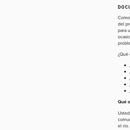
DOCU
Como 
del p
para 
ocasi
probl
¿Qué 
Qué o
Usted
comun
el rí