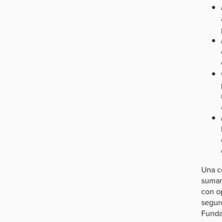
Una c
sumam
con o
segur
Funda