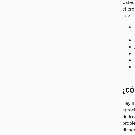
Usted
el pr
llevar
¿CÓ
Hay n
aproxi
de lo
probl
dispon