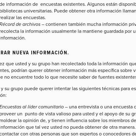
de información de encuestas existentes. Algunos están disponi
bibliotecas universitarias. Puede obtener otra información llam
realizar las encuestas.
Récord de archivos
– contienen también mucha información priv
recolecta la información usualmente la mantiene guardada por 
información.
RAR NUEVA INFORMACIÓN.
ez que usted y su grupo han recolectado toda la información qu
entes, podrían querer obtener información más específica sobre 
ue no encuentre todo lo que necesite saber de fuentes existente
 y su grupo puede querer intentar las siguientes técnicas para e
ión:
Encuestas al líder comunitario
– una entrevista o una encuesta
proveer un punto de vista valioso para usted y el apoyo de su 
moldear la opinión de, y tienen influencia sobre los miembros d
información que tal vez usted no pueda obtener de otra manera.
contactar con otras personas que son expertos o conocedores 