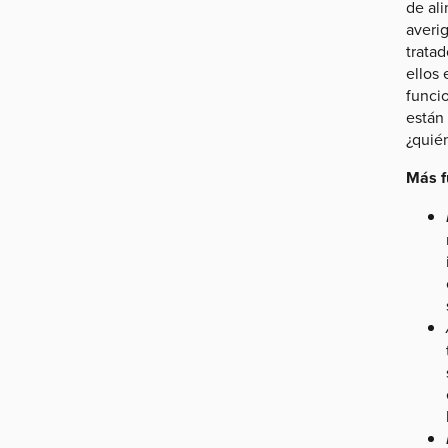
de al
averi
trata
ellos
funci
están 
¿quié
Más f