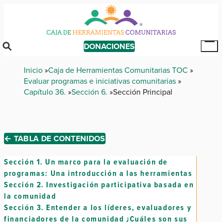
Skip
to
main
content
DONACIONES
Tog
Mai
Breadcrumb
Inicio
Caja de Herramientas Comunitarias TOC
Me
Evaluar programas e iniciativas comunitarias
Capítulo 36.
Sección 6.
Sección Principal
← TABLA DE CONTENIDOS
Sección 1.
Un marco para la evaluación de
programas: Una introducción a las herramientas
Sección 2.
Investigación participativa basada en
la comunidad
Sección 3.
Entender a los líderes, evaluadores y
financiadores de la comunidad ¿Cuáles son sus