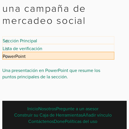
una campaña de
mercadeo social
Sección Principal
Lista de verificación
PowerPoint
Una presentación en PowerPoint que resume los
puntos principales de la sección.
SPANISH
Inicio
Nosotros
Pregunte a un asesor
FOOTER
Construir su Caja de Herramientas
Añadir vínculo
MENU
Contáctenos
Done
Políticas del uso