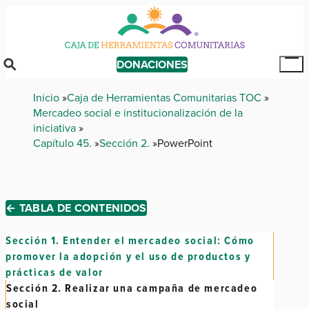
Skip
to
main
content
DONACIONES
Tog
Mai
Breadcrumb
Inicio
Caja de Herramientas Comunitarias TOC
Me
Mercadeo social e institucionalización de la
iniciativa
Capítulo 45.
Sección 2.
PowerPoint
← TABLA DE CONTENIDOS
Sección 1.
Entender el mercadeo social: Cómo
promover la adopción y el uso de productos y
prácticas de valor
Sección 2.
Realizar una campaña de mercadeo
social